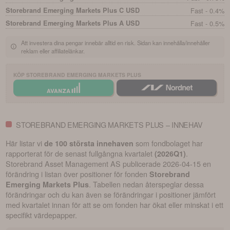
Storebrand Emerging Markets Plus C USD
Fast - 0.4%
Storebrand Emerging Markets Plus A USD
Fast - 0.5%
Att investera dina pengar innebär alltid en risk. Sidan kan innehålla/innehåller
reklam eller affiliatelänkar.
KÖP
STOREBRAND EMERGING MARKETS PLUS
STOREBRAND EMERGING MARKETS PLUS – INNEHAV
Här listar vi
som fondbolaget har
de 100 största innehaven
rapporterat för de senast fullgångna kvartalet
.
(
2026Q1
)
Storebrand Asset Management AS
publicerade
2026-04-15
en
förändring i listan över positioner för fonden
Storebrand
. Tabellen nedan återspeglar dessa
Emerging Markets Plus
förändringar och du kan även se förändringar i positioner jämfört
med kvartalet innan för att se om fonden har ökat eller minskat i ett
specifikt värdepapper.