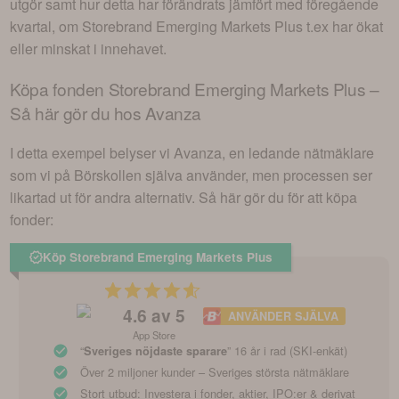
utgör samt hur detta har förändrats jämfört med föregående
kvartal, om
Storebrand Emerging Markets Plus
t.ex har ökat
eller minskat i innehavet.
Köpa fonden
Storebrand Emerging Markets Plus
–
Så här gör du hos Avanza
I detta exempel belyser vi Avanza, en ledande nätmäklare
som vi på Börskollen själva använder, men processen ser
likartad ut för andra alternativ. Så här gör du för att köpa
fonder:
Köp Storebrand Emerging Markets Plus
4.6
av 5
ANVÄNDER SJÄLVA
App Store
“
” 16 år i rad (SKI-enkät)
Sveriges nöjdaste sparare
Över 2 miljoner kunder – Sveriges största nätmäklare
Stort utbud: Investera i fonder, aktier, IPO:er & derivat