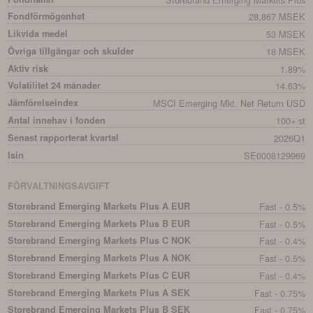
Fondförmögenhet
28,867 MSEK
Likvida medel
53 MSEK
Övriga tillgångar och skulder
18 MSEK
Aktiv risk
1.89%
Volatilitet 24 månader
14.63%
Jämförelseindex
MSCI Emerging Mkt. Net Return USD
Antal innehav i fonden
100+ st
Senast rapporterat kvartal
2026Q1
Isin
SE0008129969
FÖRVALTNINGSAVGIFT
Storebrand Emerging Markets Plus A EUR
Fast - 0.5%
Storebrand Emerging Markets Plus B EUR
Fast - 0.5%
Storebrand Emerging Markets Plus C NOK
Fast - 0.4%
Storebrand Emerging Markets Plus A NOK
Fast - 0.5%
Storebrand Emerging Markets Plus C EUR
Fast - 0.4%
Storebrand Emerging Markets Plus A SEK
Fast - 0.75%
Storebrand Emerging Markets Plus B SEK
Fast - 0.75%