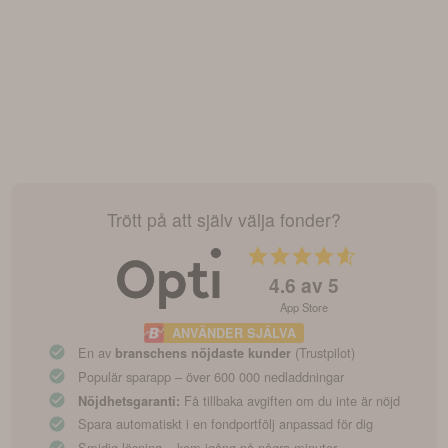
Trött på att själv välja fonder?
4.6
av 5
App Store
ANVÄNDER SJÄLVA
En av
(Trustpilot)
branschens nöjdaste kunder
Populär sparapp – över 600 000 nedladdningar
Få tillbaka avgiften om du inte är nöjd
Nöjdhetsgaranti:
Spara automatiskt i en fondportfölj anpassad för dig
Smidig lösning – kom igång på några minuter