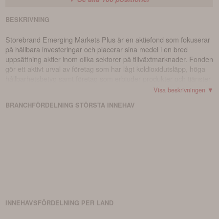
BESKRIVNING
Storebrand Emerging Markets Plus är en aktiefond som fokuserar
på hållbara investeringar och placerar sina medel i en bred
uppsättning aktier inom olika sektorer på tillväxtmarknader. Fonden
gör ett aktivt urval av företag som har lågt koldioxidutsläpp, höga
hållbarhetsbetyg samt företag som erbjuder produkter och tjänster
som bidrar till att lösa globala klimat- och hållbarhetsutmaningar.
Visa beskrivningen ▼
Fonden följer en hållbar investeringsstandard som innebär att den
BRANCHFÖRDELNING
STÖRSTA
INNEHAV
undviker investeringar i företag som bryter mot internationella
normer och konventioner, inklusive mänskliga rättigheter,
arbetsrätt, internationell rätt, korruption och ekonomisk brottslighet,
allvarliga klimat- och miljöskador samt kontroversiella vapen (t.ex.
landminor, klusterbomber och kärnvapen). Dessutom undviker
fonden företag där mer än 5 procent av omsättningen kommer från
produktion och/eller distribution av tobak, vapen, alkohol, spel,
pornografi, cannabis, fossila bränslen, samt företag med stora
fossila reserver.
INNEHAVSFÖRDELNING PER LAND