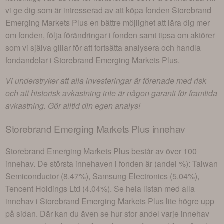
vi ge dig som är intresserad av att köpa fonden
Storebrand
Emerging Markets Plus
en bättre möjlighet att lära dig mer
om fonden, följa förändringar i fonden samt tipsa om aktörer
som vi själva gillar för att fortsätta analysera och handla
fondandelar i
Storebrand Emerging Markets Plus
.
Vi understryker att alla investeringar är förenade med risk
och att historisk avkastning inte är någon garanti för framtida
avkastning. Gör alltid din egen analys!
Storebrand Emerging Markets Plus
innehav
Storebrand Emerging Markets Plus
består av
över 100
innehav
. De största innehaven i fonden är (andel %):
Taiwan
Semiconductor (8.47%), Samsung Electronics (5.04%),
Tencent Holdings Ltd (4.04%)
. Se hela listan med alla
innehav i
Storebrand Emerging Markets Plus
lite högre upp
på sidan. Där kan du även se hur stor andel varje innehav