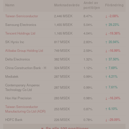
Andel av
Namn
Marknadsvärde
Förändring
portföljen
Taiwan Semiconductor
2,446 MSEK
8.47%
↓ -2.08%
Samsung Electronics
1,455 MSEK
5.04%
↑ 29.23%
Tencent Holdings Ltd
1,165 MSEK
4.04%
↓ -19.36%
SK Hynix Inc
817 MSEK
2.83%
↑ 20.94%
Alibaba Group Holding Ltd
749 MSEK
2.59%
↓ -16.99%
Delta Electronics
382 MSEK
1.32%
↑ 37.50%
China Construction Bank - H
324 MSEK
1.12%
↑ 7.69%
Mediatek
287 MSEK
0.99%
↑ 4.21%
Contemporary Amperex
↑ 7.61%
287 MSEK
0.99%
Technology Co Ltd
Hon Hai Precision
283 MSEK
0.98%
↓ -16.24%
Taiwan Semiconductor
↑ 6.10%
253 MSEK
0.87%
Manufacturing Co Ltd (ADR)
HDFC Bank
226 MSEK
0.78%
↓ -29.09%
▼ Se alla
100
positioner