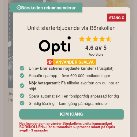
Börskollen rekommenderar
STÄNG X
Unikt starterbjudande via Börskollen
4.6
av 5
App Store
ANVÄNDER SJÄLVA
En av
(Trustpilot)
branschens nöjdaste kunder
Populär sparapp – över 600 000 nedladdningar
Få tillbaka avgiften om du inte är
Nöjdhetsgaranti:
nöjd
Avanza Zero – Bästa
Bästa PPM-fonderna
Så börjar du i
Spara automatiskt i en fondportfölj anpassad för dig
indexfonden?
för pensionssparandet
i fonder som 
Smidig lösning – kom igång på några minuter
KOM IGÅNG
Nya kunder som använder Börskollens unika kampanjkod
BORSKOLLEN50 får automatiskt 50 procent rabatt på Optis
avgift i 3 månader