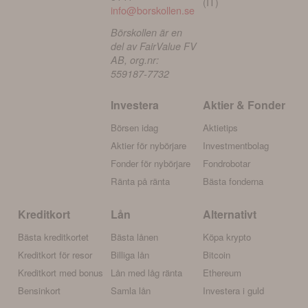
(IT)
info@borskollen.se
Börskollen är en
del av FairValue FV
AB, org.nr:
559187-7732
Investera
Aktier & Fonder
Börsen idag
Aktietips
Aktier för nybörjare
Investmentbolag
Fonder för nybörjare
Fondrobotar
Ränta på ränta
Bästa fonderna
Kreditkort
Lån
Alternativt
Bästa kreditkortet
Bästa lånen
Köpa krypto
Kreditkort för resor
Billiga lån
Bitcoin
Kreditkort med bonus
Lån med låg ränta
Ethereum
Bensinkort
Samla lån
Investera i guld