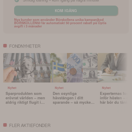
KOM IGÅNG
Nya kunder som använder Börskollens unika kampanjkod
BORSKOLLEN50 får automatiskt 50 procent rabatt på Optis
avgift i 3 månader
FONDNYHETER
Nyhet
Nyhet
Nyhet
Sparprodukten som
Den osynliga
Experternas fond
erövrat världen – men
hävstången i ditt
inför hösten – oc
aldrig riktigt flugit i
sparande – så mycket
här bör du tänka 
Sverige
påverkar valutan din
innan du väljer f
portfölj
FLER AKTIEFONDER