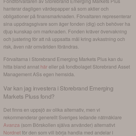
Fondförvaltaren av
Storebrand Emerging Markets Plus
hanterar dagligen värdepapper så som aktier och
obligationer på finansmarknaden. Förvaltaren representerar
sina uppdragsgivare som äger fonden (dig) och behöver ha
djup kunskap om marknaden. Fonden kräver övervakning
och justering för att nå uppsatta mål kring avkastning och
risk, även när omvärlden förändras.
Förvaltarna i
Storebrand Emerging Markets Plus
kan du
hitta bland annat
här
eller på fondbolaget
Storebrand Asset
Management AS
s egen hemsida.
Var kan jag investera i
Storebrand Emerging
Markets Pluss fond
?
Det finns en uppsjö av olika alternativ, men vi
rekommenderar generellt Sveriges ledande nätmäklare
Avanza
(som Börskollen själva använder) alternativt
Nordnet
för den som vill börja handla med andelar i