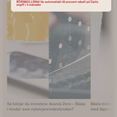
BORSKOLLEN50 får automatiskt 50 procent rabatt på Optis
avgift i 3 månader
Så börjar du investera
Avanza Zero – Bästa
Bästa indexfo
i fonder som nybörjare
indexfonden?
med lägst avgi