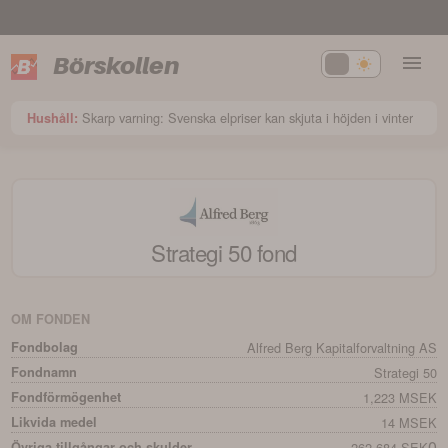
Börskollen
Skarp varning: Svenska elpriser kan skjuta i höjden i vinter
Hushåll:
Strategi 50
fond
OM FONDEN
Fondbolag
Alfred Berg Kapitalforvaltning AS
Fondnamn
Strategi 50
Fondförmögenhet
1,223 MSEK
Likvida medel
14 MSEK
0
Övriga tillgångar och skulder
262,684 SEK