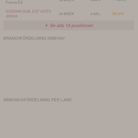
Premia ES
ACADIAN GLBL EQT UCITS-
Ny pos
54 MSEK
4.43%
JNOKA
▼ Se alla
19
positioner
BRANCHFÖRDELNING
INNEHAV
INNEHAVSFÖRDELNING PER LAND