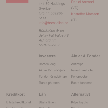
Daniel Åstrand
141 30 Huddinge
(VD)
Sverige
Org.nr: 559236-
Kristoffer Matsson
5141
(IT)
info@borskollen.se
Börskollen är en
del av FairValue FV
AB, org.nr:
559187-7732
Investera
Aktier & Fonder
Börsen idag
Aktietips
Aktier för nybörjare
Investmentbolag
Fonder för nybörjare
Fondrobotar
Ränta på ränta
Bästa fonderna
Kreditkort
Lån
Alternativt
Bästa kreditkortet
Bästa lånen
Köpa krypto