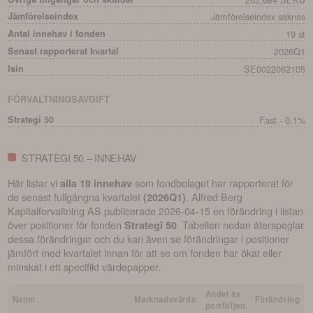
Jämförelseindex
Jämförelseindex saknas
Antal innehav i fonden
19 st
Senast rapporterat kvartal
2026Q1
Isin
SE0022062105
FÖRVALTNINGSAVGIFT
Strategi 50
Fast - 0.1%
STRATEGI 50 – INNEHAV
Här listar vi
som fondbolaget har rapporterat för
alla 19 innehav
de senast fullgångna kvartalet
.
Alfred Berg
(
2026Q1
)
Kapitalforvaltning AS
publicerade
2026-04-15
en förändring i listan
över positioner för fonden
. Tabellen nedan återspeglar
Strategi 50
dessa förändringar och du kan även se förändringar i positioner
jämfört med kvartalet innan för att se om fonden har ökat eller
minskat i ett specifikt värdepapper.
Andel av
Namn
Marknadsvärde
Förändring
portföljen