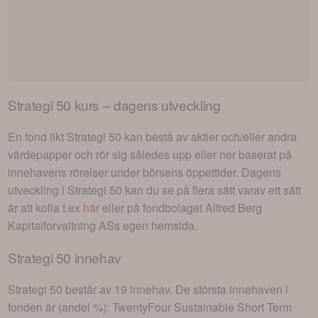
Strategi 50
kurs – dagens utveckling
En fond likt
Strategi 50
kan bestå av aktier och/eller andra
värdepapper och rör sig således upp eller ner baserat på
innehavens rörelser under börsens öppettider. Dagens
utveckling i
Strategi 50
kan du se på flera sätt varav ett sätt
är att kolla t.ex
här
eller på fondbolaget
Alfred Berg
Kapitalforvaltning AS
s egen hemsida.
Strategi 50
innehav
Strategi 50
består av
19 innehav
. De största innehaven i
fonden är (andel %):
TwentyFour Sustainable Short Term