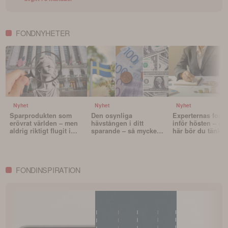
FONDNYHETER
Nyhet
Nyhet
Nyhet
Sparprodukten som
Den osynliga
Experternas fond
erövrat världen – men
hävstången i ditt
inför hösten – oc
aldrig riktigt flugit i
sparande – så mycket
här bör du tänka 
Sverige
påverkar valutan din
innan du väljer f
portfölj
FONDINSPIRATION