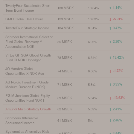
TwentyFour Sustainable Short
↑ 1.14%
130 MSEK
10.64%
Term Bond Income
GMO Global Real Return
123 MSEK
10.03%
↓ -5.91%
TwentyFour Strategic Income
104 MSEK
8.51%
↑ 0.47%
Schroder International Selection
↑ 2.20%
Fund Global Recovery Y
85 MSEK
6.96%
Accumulation NOK
Virtus GF SGA Global Growth
↑ 13.42%
78 MSEK
6.34%
Fund Cl NOK Unhedged
JO Hambro Global
↓ -1.78%
74 MSEK
6.06%
Opportunities X NOK Acc
AB Nordic Investment Grade
↑ 0.35%
71 MSEK
5.8%
Medium Duration R (NOK)
PGIM Jennison Global Equity
↓ -13.63%
69 MSEK
5.64%
Opportunities Fund NOK I
Amundi Multi-Strategy Growth
62 MSEK
5.09%
↑ 2.41%
Schroders Alternative
↑ 2.46%
61 MSEK
5%
Securitised Income
Systematica Alternative Risk
↑ 4.54%
59 MSEK
4.84%