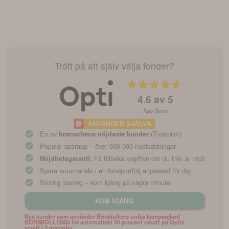
Trött på att själv välja fonder?
4.6
av 5
App Store
ANVÄNDER SJÄLVA
En av
(Trustpilot)
branschens nöjdaste kunder
Populär sparapp – över 600 000 nedladdningar
Få tillbaka avgiften om du inte är nöjd
Nöjdhetsgaranti:
Spara automatiskt i en fondportfölj anpassad för dig
Smidig lösning – kom igång på några minuter
KOM IGÅNG
Nya kunder som använder Börskollens unika kampanjkod
BORSKOLLEN50 får automatiskt 50 procent rabatt på Optis
avgift i 3 månader