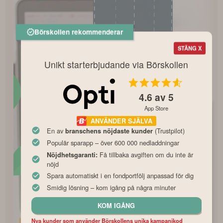
Börskollen rekommenderar
STÄNG X
Unikt starterbjudande via Börskollen
4.6
av 5
App Store
ANVÄNDER SJÄLVA
En av
(Trustpilot)
branschens nöjdaste kunder
Populär sparapp – över 600 000 nedladdningar
Få tillbaka avgiften om du inte är
Nöjdhetsgaranti:
nöjd
Spara automatiskt i en fondportfölj anpassad för dig
Smidig lösning – kom igång på några minuter
KOM IGÅNG
Nya kunder som använder Börskollens unika kampanjkod