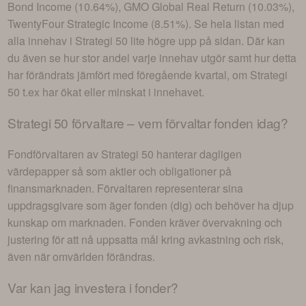
Bond Income (10.64%), GMO Global Real Return (10.03%),
TwentyFour Strategic Income (8.51%)
. Se hela listan med
alla innehav i
Strategi 50
lite högre upp på sidan. Där kan
du även se hur stor andel varje innehav utgör samt hur detta
har förändrats jämfört med föregående kvartal, om
Strategi
50
t.ex har ökat eller minskat i innehavet.
Strategi 50
förvaltare – vem förvaltar fonden idag?
Fondförvaltaren av
Strategi 50
hanterar dagligen
värdepapper så som aktier och obligationer på
finansmarknaden. Förvaltaren representerar sina
uppdragsgivare som äger fonden (dig) och behöver ha djup
kunskap om marknaden. Fonden kräver övervakning och
justering för att nå uppsatta mål kring avkastning och risk,
även när omvärlden förändras.
Var kan jag investera i
fonder
?