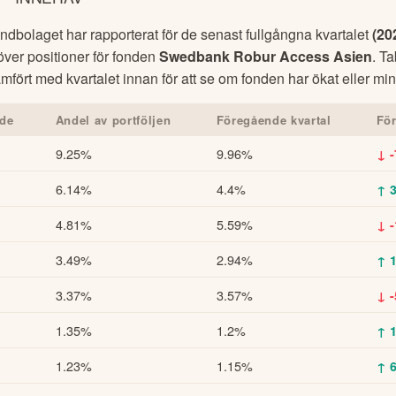
dbolaget har rapporterat för de senast fullgångna kvartalet
(
20
 över positioner för fonden
Swedbank Robur Access Asien
. T
mfört med kvartalet innan för att se om fonden har ökat eller mins
de
Andel av portföljen
Föregående kvartal
Fö
9.25%
9.96%
↓ 
6.14%
4.4%
↑ 
4.81%
5.59%
↓ 
3.49%
2.94%
↑ 
3.37%
3.57%
↓ 
1.35%
1.2%
↑ 
1.23%
1.15%
↑ 