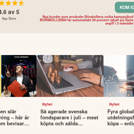
KOM I
4.6
av 5
Nya kunder som använder Börskollens unika kampanjkod
App Store
BORSKOLLEN50 får automatiskt 50 procent rabatt på Optis
avgift i 3 månader
Nyhet
Nyhet
en slår
Så agerade svenska
Fyra globa
ming – här är
fondsparare i juli – mest
utdelningsf
om bevisar
köpta och sålda
köpa – enli
fonderna
Morningsta