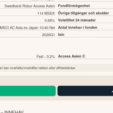
Swedbank Robur Access Asien
Fondförmögenhet
114 MSEK
Övriga tillgångar och skulder
0.68%
Volatilitet 24 månader
MSCI AC Asia ex Japan 10/40 Net
Antal innehav i fonden
2026Q1
Isin
Fast - 0.2%
Access Asien C
n kan innehålla/innehåller reklam eller affiliatelänkar.
– INNEHAV