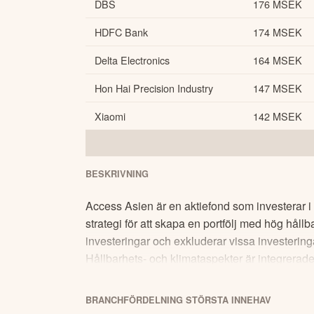
DBS
176 MSEK
HDFC Bank
174 MSEK
Delta Electronics
164 MSEK
Hon Hai Precision Industry
147 MSEK
Xiaomi
142 MSEK
BESKRIVNING
Access Asien är en aktiefond som investerar i
strategi för att skapa en portfölj med hög hållb
investeringar och exkluderar vissa investerin
Hållbarhets- och klimataspekter är integrerade
i informationsbroschyren. Den är lämplig för 
BRANCHFÖRDELNING
STÖRSTA
INNEHAV