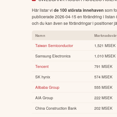
Här listar vi
de 100 största innehaven
som fon
publicerade
2026-04-15
en förändring i listan
och du kan även se förändringar i positioner jä
Namn
Marknadsvär
Taiwan Semiconductor
1,521 MSEK
Samsung Electronics
1,010 MSEK
Tencent
791 MSEK
SK hynix
574 MSEK
Alibaba Group
555 MSEK
AIA Group
222 MSEK
China Construction Bank
202 MSEK