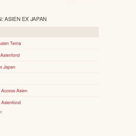
: ASIEN EX JAPAN
Asien Tema
 Asienfond
x Japan
 Access Asien
 Asienfond
r.