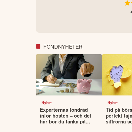
FONDNYHETER
Nyhet
Nyhet
Experternas fondråd
Tid på börs
inför hösten – och det
perfekt taj
här bör du tänka på
siffrorna s
innan du väljer fonder
det