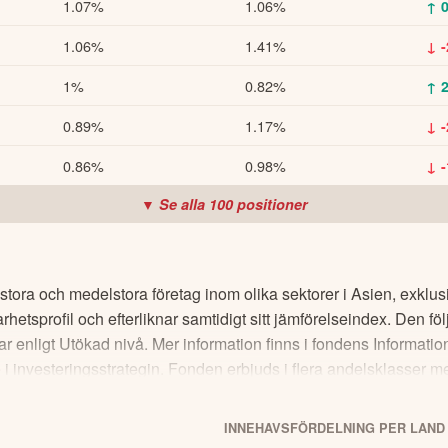
1.07%
1.06%
↑ 
1.06%
1.41%
↓ 
1%
0.82%
↑ 
0.89%
1.17%
↓ 
0.86%
0.98%
↓ 
▼ Se alla
100
positioner
 stora och medelstora företag inom olika sektorer i Asien, exklu
arhetsprofil och efterliknar samtidigt sitt jämförelseindex. Den f
gar enligt Utökad nivå. Mer information finns i fondens Informa
 i investeringsstrategin. Fonden erbjuds i flera andelsklasser 
dig som söker en kostnadseffektiv och bred aktieexponering mot
INNEHAVSFÖRDELNING PER LAND