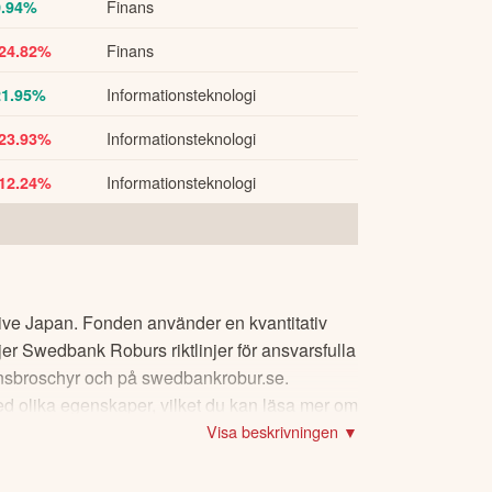
Finans
0.94%
Finans
-24.82%
Informationsteknologi
21.95%
Informationsteknologi
-23.93%
Informationsteknologi
-12.24%
sive Japan. Fonden använder en kvantitativ
öljer Swedbank Roburs riktlinjer för ansvarsfulla
tionsbroschyr och på swedbankrobur.se.
med olika egenskaper, vilket du kan läsa mer om
Visa beskrivningen ▼
 den asiatiska marknaden.