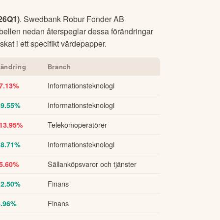
26Q1
)
.
Swedbank Robur Fonder AB
abellen nedan återspeglar dessa förändringar
kat i ett specifikt värdepapper.
rändring
Branch
Informationsteknologi
-7.13%
Informationsteknologi
39.55%
Telekomoperatörer
-13.95%
Informationsteknologi
18.71%
Sällanköpsvaror och tjänster
-5.60%
Finans
12.50%
Finans
6.96%