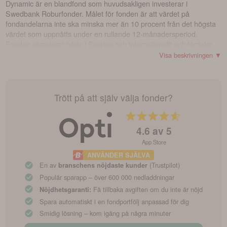
Dynamic är en blandfond som huvudsakligen investerar i
Swedbank Roburfonder. Målet för fonden är att värdet på
fondandelarna inte ska minska mer än 10 procent från det högsta
värdet som uppnåtts under en rullande 12-månadersperiod.
Fonden investerar både i Sverige och internationellt och fördelar
sina tillgångar mellan aktie- och räntemarknader. Fonden kan
Visa beskrivningen ▼
ibland ha hög exponering mot specifika regioner, länder eller
tillgångsslag och marknader. För att öka avkastningen kan fonden
använda derivatinstrument. Fonden följer Swedbank Roburs policy
för ansvarsfulla investeringar och väljer bort investeringar enligt
Trött på att själv välja fonder?
Utökad nivå, mer information finns i fondens Informationsbroschyr
och på swedbankrobur.se. Hållbarhets- och klimatarbete är
integrerat i fondens investeringsstrategi. Vinster återinvesteras
4.6
av 5
normalt i fonden, vilket innebär att ingen utdelning lämnas till
App Store
andelsägarna.
ANVÄNDER SJÄLVA
En av
(Trustpilot)
branschens nöjdaste kunder
Populär sparapp – över 600 000 nedladdningar
Få tillbaka avgiften om du inte är nöjd
Nöjdhetsgaranti:
Spara automatiskt i en fondportfölj anpassad för dig
Smidig lösning – kom igång på några minuter