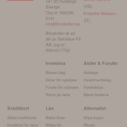
141 30 Huddinge
(VD)
Sverige
Org.nr: 559236-
Kristoffer Matsson
5141
(IT)
info@borskollen.se
Börskollen är en
del av FairValue FV
AB, org.nr:
559187-7732
Investera
Aktier & Fonder
Börsen idag
Aktietips
Aktier för nybörjare
Investmentbolag
Fonder för nybörjare
Fondrobotar
Ränta på ränta
Bästa fonderna
Kreditkort
Lån
Alternativt
Bästa kreditkortet
Bästa lånen
Köpa krypto
Kreditkort för resor
Billiga lån
Bitcoin