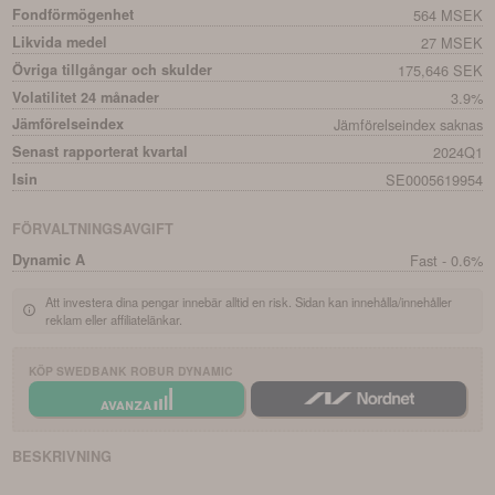
Fondförmögenhet
564 MSEK
Likvida medel
27 MSEK
Övriga tillgångar och skulder
175,646 SEK
Volatilitet 24 månader
3.9%
Jämförelseindex
Jämförelseindex saknas
Senast rapporterat kvartal
2024Q1
Isin
SE0005619954
FÖRVALTNINGSAVGIFT
Dynamic A
Fast - 0.6%
Att investera dina pengar innebär alltid en risk. Sidan kan innehålla/innehåller
reklam eller affiliatelänkar.
KÖP
SWEDBANK ROBUR DYNAMIC
BESKRIVNING