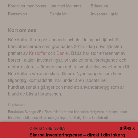
Kreditkort med bonus
Lån med låg ränta
Ethereum
Bensinkort
Samla lån
Investera i guld
Kort om oss
Börskollen är en prisvinnande nyhetstidning och tjänst för
börsintresserade som grundades 2015. Idag drivs tjänsten
primärt av
Kristoffer
och
Daniel
. Båda har stor erfarenhet av
börsen, aktier, investeringar, privatekonomi, företagande och
motorrelaterat – ämnen som det frekvent skrivs nyheter om till
Börskollens växande skara läsare. Nyhetsappen som finns
tillgänglig, kostnadsfritt, har under åren laddats ner
hundratusentals gånger och med ett användarbetyg som är
bland de bästa i branschen.
Disclaimer
Börskollen Sverige AB ("Börskollen") är inte finansiella rådgivare, står inte under
finansinspektionens tillsyn och ger inga råd till dig. Detta innebär att
investeringsbeslut baserade på information som direkt eller indirekt härrörande
GRATIS NYHETSBREV
STÄNG X
från Börskollen eller personer med koppling till Börskollen, alltid fattas
Skarpa investeringscase – direkt i din inkorg
självständigt av investeraren. Börskollen frånsäger sig allt ansvar för eventuell