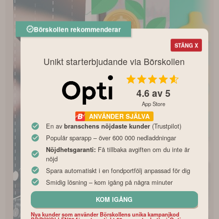
Börskollen rekommenderar
STÄNG X
Unikt starterbjudande via Börskollen
4.6
av 5
App Store
ANVÄNDER SJÄLVA
En av
(Trustpilot)
branschens nöjdaste kunder
Populär sparapp – över 600 000 nedladdningar
Få tillbaka avgiften om du inte är
Nöjdhetsgaranti:
nöjd
Spara automatiskt i en fondportfölj anpassad för dig
Smidig lösning – kom igång på några minuter
KOM IGÅNG
Nya kunder som använder Börskollens unika kampanjkod