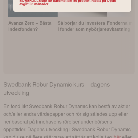
BORSKOLLEN50 får automatiskt 50 procent rabatt på Optis
avgift i 3 månader
Avanza Zero – Bästa
Så börjar du investera
Fonderna med
indexfonden?
i fonder som nybörjare
avkastning
Swedbank Robur Dynamic
kurs – dagens
utveckling
En fond likt
Swedbank Robur Dynamic
kan bestå av aktier
och/eller andra värdepapper och rör sig således upp eller
ner baserat på innehavens rörelser under börsens
öppettider. Dagens utveckling i
Swedbank Robur Dynamic
kan du se på flera sätt varav ett sätt är att kolla t.ex
här
eller