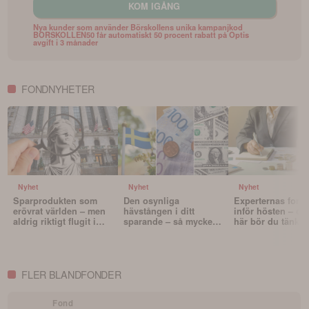
KOM IGÅNG
Nya kunder som använder Börskollens unika kampanjkod
BORSKOLLEN50 får automatiskt 50 procent rabatt på Optis
avgift i 3 månader
FONDNYHETER
Nyhet
Nyhet
Nyhet
Sparprodukten som
Den osynliga
Experternas fond
erövrat världen – men
hävstången i ditt
inför hösten – oc
aldrig riktigt flugit i
sparande – så mycket
här bör du tänka 
Sverige
påverkar valutan din
innan du väljer f
portfölj
FLER BLANDFONDER
Fond