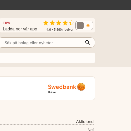
TIPS
Ladda ner vår app
4.6 • 5 860+ betyg
Aktiefond
Nej