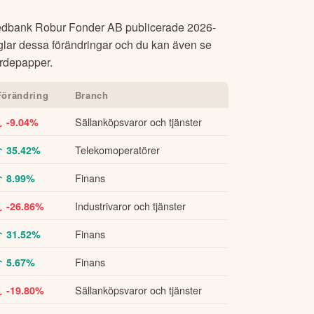
dbank Robur Fonder AB
publicerade
2026-
glar dessa förändringar och du kan även se
värdepapper.
Förändring
Branch
Sällanköpsvaror och tjänster
↓ -9.04%
Telekomoperatörer
↑ 35.42%
Finans
↑ 8.99%
Industrivaror och tjänster
↓ -26.86%
Finans
↑ 31.52%
Finans
↑ 5.67%
Sällanköpsvaror och tjänster
↓ -19.80%