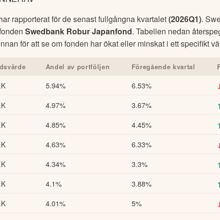
r rapporterat för de senast fullgångna kvartalet
(
2026Q1
)
.
Swe
r fonden
Swedbank Robur Japanfond
. Tabellen nedan återspe
innan för att se om fonden har ökat eller minskat i ett specifikt 
dsvärde
Andel av portföljen
Föregående kvartal
EK
5.94%
6.53%
EK
4.97%
3.67%
EK
4.85%
4.45%
EK
4.63%
6.33%
EK
4.34%
3.3%
EK
4.1%
3.88%
EK
4.01%
5%