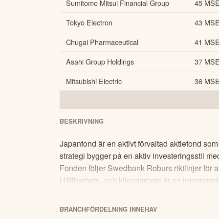
Sumitomo Mitsui Financial Group
45 MS
Tokyo Electron
43 MS
Chugai Pharmaceutical
41 MS
Asahi Group Holdings
37 MS
Mitsubishi Electric
36 MS
BESKRIVNING
Japanfond är en aktivt förvaltad aktiefond som
strategi bygger på en aktiv investeringsstil med
Fonden följer Swedbank Roburs riktlinjer för 
Hållbarhets- och klimatarbete är en integrerad 
japanska företags potential.
BRANCHFÖRDELNING
INNEHAV