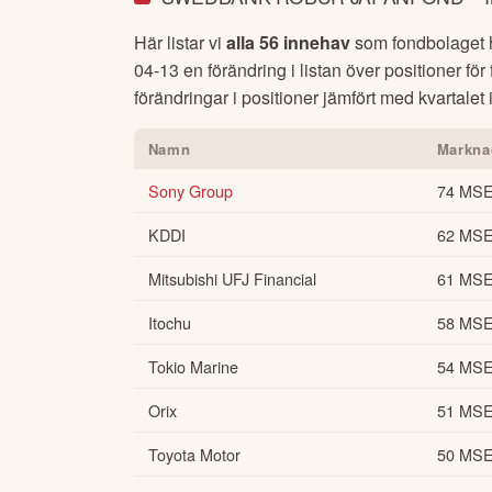
Här listar vi
alla 56 innehav
som fondbolaget ha
04-13
en förändring i listan över positioner fö
förändringar i positioner jämfört med kvartalet 
Namn
Markna
Sony Group
74 MS
KDDI
62 MS
Mitsubishi UFJ Financial
61 MS
Itochu
58 MS
Tokio Marine
54 MS
Orix
51 MS
Toyota Motor
50 MS