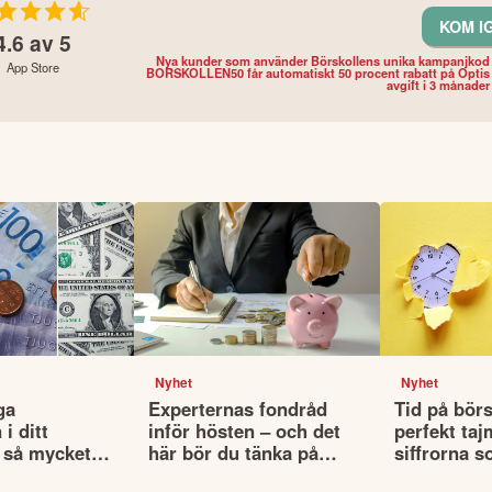
KOM I
4.6
av 5
Nya kunder som använder Börskollens unika kampanjkod
App Store
BORSKOLLEN50 får automatiskt 50 procent rabatt på Optis
avgift i 3 månader
Nyhet
Nyhet
ga
Experternas fondråd
Tid på börs
i ditt
inför hösten – och det
perfekt taj
 så mycket
här bör du tänka på
siffrorna s
lutan din
innan du väljer fonder
det