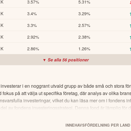
EK
3.57%
5.31%
EK
3.4%
3.29%
EK
3.3%
2.57%
EK
2.92%
2.38%
EK
2.86%
1.26%
▼ Se alla
56
positioner
 investerar i en noggrant utvald grupp av både små och stora fö
 fokus på att välja ut specifika företag, där analys av olika bran
ansvarsfulla investeringar, vilket du kan läsa mer om i fondens
del av fondens investeringsstrategi. Denna fond är lämplig för di
INNEHAVSFÖRDELNING PER LAND