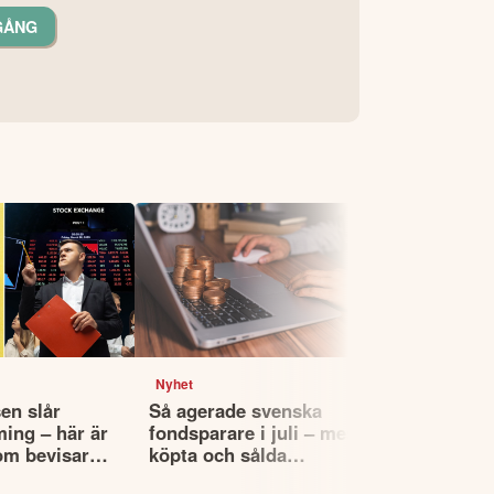
GÅNG
Nyhet
Nyhet
en slår
Så agerade svenska
Fyra globa
ming – här är
fondsparare i juli – mest
utdelningsf
om bevisar
köpta och sålda
köpa – enli
fonderna
Morningsta