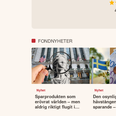
FONDNYHETER
Nyhet
Nyhet
Sparprodukten som
Den osynli
erövrat världen – men
hävstången 
aldrig riktigt flugit i
sparande –
Sverige
påverkar va