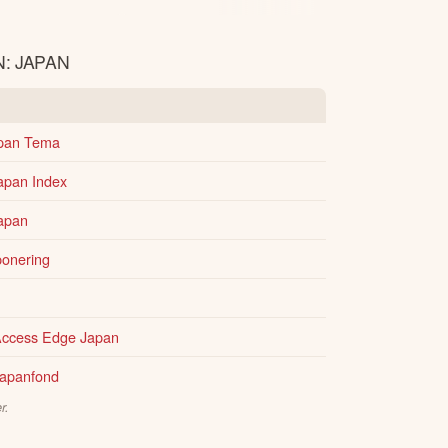
: JAPAN
pan Tema
apan Index
apan
onering
ccess Edge Japan
apanfond
r.