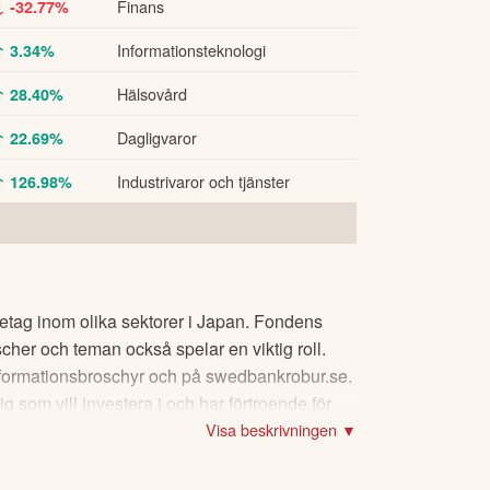
Finans
↓ -32.77%
Informationsteknologi
↑ 3.34%
Hälsovård
↑ 28.40%
Dagligvaror
↑ 22.69%
Industrivaror och tjänster
↑ 126.98%
retag inom olika sektorer i Japan. Fondens
scher och teman också spelar en viktig roll.
 informationsbroschyr och på swedbankrobur.se.
g som vill investera i och har förtroende för
Visa beskrivningen ▼