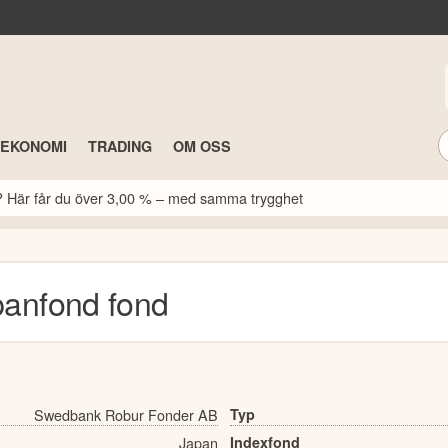
TEKONOMI
TRADING
OM OSS
k? Här får du över 3,00 % – med samma trygghet
panfond
fond
Swedbank Robur Fonder AB
Typ
Japan
Indexfond