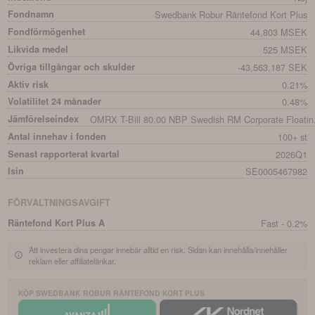
Fondnamn
Swedbank Robur Räntefond Kort Plus
Fondförmögenhet
44,803 MSEK
Likvida medel
525 MSEK
Övriga tillgångar och skulder
-43,563,187 SEK
Aktiv risk
0.21%
Volatilitet 24 månader
0.48%
Jämförelseindex
OMRX T-Bill 80.00 NBP Swedish RM Corporate Floatin.
Antal innehav i fonden
100+ st
Senast rapporterat kvartal
2026Q1
Isin
SE0005467982
FÖRVALTNINGSAVGIFT
Räntefond Kort Plus A
Fast - 0.2%
Att investera dina pengar innebär alltid en risk. Sidan kan innehålla/innehåller
reklam eller affiliatelänkar.
KÖP
SWEDBANK ROBUR RÄNTEFOND KORT PLUS