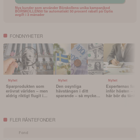
Nya kunder som använder Börskollens unika kampanjkod
BORSKOLLEN50 får automatiskt 50 procent rabatt på Optis
avgift i 3 månader
FONDNYHETER
Nyhet
Nyhet
Nyhet
Sparprodukten som
Den osynliga
Experternas fond
erövrat världen – men
hävstången i ditt
inför hösten – oc
aldrig riktigt flugit i
sparande – så mycket
här bör du tänka 
Sverige
påverkar valutan din
innan du väljer f
portfölj
FLER RÄNTEFONDER
Fond