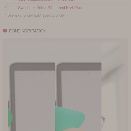
Swedbank Robur Räntefond Kort Plus
* Svenska fonder exkl. specialfonder.
FONDINSPIRATION