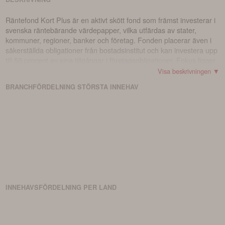
Räntefond Kort Plus är en aktivt skött fond som främst investerar i
svenska räntebärande värdepapper, vilka utfärdas av stater,
kommuner, regioner, banker och företag. Fonden placerar även i
säkerställda obligationer från bostadsinstitut och kan investera upp
till 50 procent av sina tillgångar i företagsobligationer. Fokus ligger
på företagsobligationer med hög kreditvärdighet (investment
Visa beskrivningen ▼
grade). Den genomsnittliga löptiden för fondens investeringar är
BRANCHFÖRDELNING
STÖRSTA
INNEHAV
kort, vanligtvis högst ett år, vilket innebär att fonden har låg
känslighet för ränteförändringar. Fonden följer Swedbank Roburs
principer för ansvarsfulla investeringar och exkluderar vissa
investeringar enligt Utökad nivå. Mer information finns i fondens
Informationsbroschyr och på swedbankrobur.se. Hållbarhet och
klimatpåverkan är centrala delar i fondens investeringsstrategi.
Fonden är lämplig för dig som vill investera i en kort räntefond med
något högre förväntad avkastning än en traditionell korträntefond.
INNEHAVSFÖRDELNING PER LAND