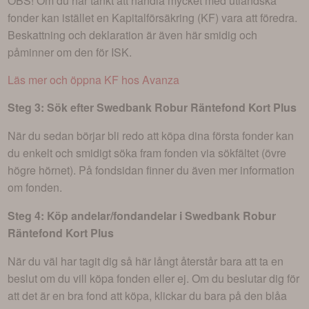
OBS! Om du har tänkt att handla mycket med utländska
fonder kan istället en Kapitalförsäkring (KF) vara att föredra.
Beskattning och deklaration är även här smidig och
påminner om den för ISK.
Läs mer och öppna KF hos Avanza
Steg 3: Sök efter
Swedbank Robur Räntefond Kort Plus
När du sedan börjar bli redo att köpa dina första fonder kan
du enkelt och smidigt söka fram fonden via sökfältet (övre
högre hörnet). På fondsidan finner du även mer information
om fonden.
Steg 4: Köp andelar/fondandelar i
Swedbank Robur
Räntefond Kort Plus
När du väl har tagit dig så här långt återstår bara att ta en
beslut om du vill köpa fonden eller ej. Om du beslutar dig för
att det är en bra fond att köpa, klickar du bara på den blåa