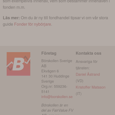
som exempelvis innehav, vem som bestämmer innehaven i
fonden m.m.
Läs mer:
Om du är ny till fondhandel tipsar vi om vår stora
guide
Fonder för nybörjare
.
Företag
Kontakta oss
Börskollen Sverige
Ansvariga för
AB
tjänsten:
Ekvägen 6
Daniel Åstrand
141 30 Huddinge
(VD)
Sverige
Org.nr: 559236-
Kristoffer Matsson
5141
(IT)
info@borskollen.se
Börskollen är en
del av FairValue FV