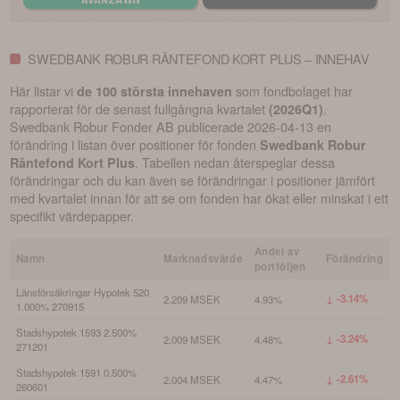
SWEDBANK ROBUR RÄNTEFOND KORT PLUS – INNEHAV
Här listar vi
som fondbolaget har
de 100 största innehaven
rapporterat för de senast fullgångna kvartalet
.
(
2026Q1
)
Swedbank Robur Fonder AB
publicerade
2026-04-13
en
förändring i listan över positioner för fonden
Swedbank Robur
. Tabellen nedan återspeglar dessa
Räntefond Kort Plus
förändringar och du kan även se förändringar i positioner jämfört
med kvartalet innan för att se om fonden har ökat eller minskat i ett
specifikt värdepapper.
Andel av
Namn
Marknadsvärde
Förändring
portföljen
Länsförsäkringar Hypotek 520
↓ -3.14%
2,209 MSEK
4.93%
1.000% 270915
Stadshypotek 1593 2.500%
↓ -3.24%
2,009 MSEK
4.48%
271201
Stadshypotek 1591 0.500%
↓ -2.61%
2,004 MSEK
4.47%
260601