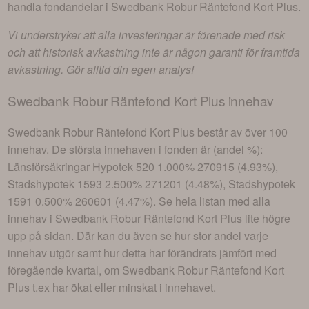
handla fondandelar i
Swedbank Robur Räntefond Kort Plus
.
Vi understryker att alla investeringar är förenade med risk
och att historisk avkastning inte är någon garanti för framtida
avkastning. Gör alltid din egen analys!
Swedbank Robur Räntefond Kort Plus
innehav
Swedbank Robur Räntefond Kort Plus
består av
över 100
innehav
. De största innehaven i fonden är (andel %):
Länsförsäkringar Hypotek 520 1.000% 270915 (4.93%),
Stadshypotek 1593 2.500% 271201 (4.48%), Stadshypotek
1591 0.500% 260601 (4.47%)
. Se hela listan med alla
innehav i
Swedbank Robur Räntefond Kort Plus
lite högre
upp på sidan. Där kan du även se hur stor andel varje
innehav utgör samt hur detta har förändrats jämfört med
föregående kvartal, om
Swedbank Robur Räntefond Kort
Plus
t.ex har ökat eller minskat i innehavet.