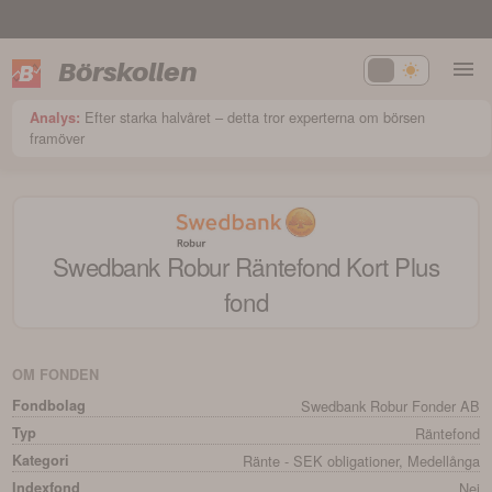
Börskollen
Efter starka halvåret – detta tror experterna om börsen
Analys:
framöver
Swedbank Robur Räntefond Kort Plus
fond
OM FONDEN
Fondbolag
Swedbank Robur Fonder AB
Typ
Räntefond
Kategori
Ränte - SEK obligationer, Medellånga
Indexfond
Nej