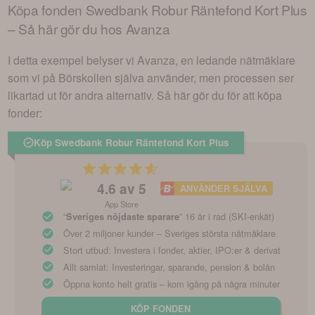
Köpa fonden
Swedbank Robur Räntefond Kort Plus
– Så här gör du hos Avanza
I detta exempel belyser vi Avanza, en ledande nätmäklare
som vi på Börskollen själva använder, men processen ser
likartad ut för andra alternativ. Så här gör du för att köpa
fonder:
Köp Swedbank Robur Räntefond Kort Plus
4.6
av 5
ANVÄNDER SJÄLVA
App Store
“
” 16 år i rad (SKI-enkät)
Sveriges nöjdaste sparare
Över 2 miljoner kunder – Sveriges största nätmäklare
Stort utbud: Investera i fonder, aktier, IPO:er & derivat
Allt samlat: Investeringar, sparande, pension & bolån
Öppna konto helt gratis – kom igång på några minuter
KÖP FONDEN