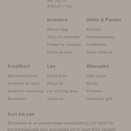
AB, org.nr:
559187-7732
Investera
Aktier & Fonder
Börsen idag
Aktietips
Aktier för nybörjare
Investmentbolag
Fonder för nybörjare
Fondrobotar
Ränta på ränta
Bästa fonderna
Kreditkort
Lån
Alternativt
Bästa kreditkortet
Bästa lånen
Köpa krypto
Kreditkort för resor
Billiga lån
Bitcoin
Kreditkort med bonus
Lån med låg ränta
Ethereum
Bensinkort
Samla lån
Investera i guld
Kort om oss
Börskollen är en prisvinnande nyhetstidning och tjänst för
börsintresserade som grundades 2015. Idag drivs tjänsten