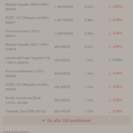
Nordea Hypotek 5536 0.500%
↓ -2.63%
1,493 MSEK
3.33%
260916
SCBC 147 Obligation 2.000%
↓ -2.46%
1,067 MSEK
2.38%
260617
Kommuninvest 0.375%
↓ -2.55%
1,026 MSEK
2.29%
260610
Nordea Hypotek 5537 1.000%
↓ -2.64%
989 MSEK
2.21%
270616
Länsförsäkringar Hypotek 519
↑ 70.65%
704 MSEK
1.57%
1.500% 260916
Kommunalbanken 0.125%
↓ -2.04%
643 MSEK
1.44%
260828
SCBC 150 Obligation 4.000%
↓ -3.25%
532 MSEK
1.19%
290523
Nordic Investment Bank
↓ -2.52%
520 MSEK
1.16%
0.375% 261020
Västerås Stad FRN 290122
505 MSEK
1.13%
↓ -2.59%
▼ Se alla
100
positioner
BESKRIVNING