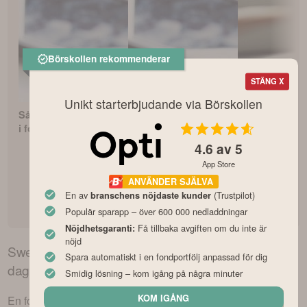
Börskollen rekommenderar
STÄNG X
Unikt starterbjudande via Börskollen
Så börjar du investera
Fonderna med bäst
Bästa PPM-fo
i fonder som nybörjare
avkastning
för pensionss
4.6
av 5
App Store
ANVÄNDER SJÄLVA
En av
(Trustpilot)
branschens nöjdaste kunder
Populär sparapp – över 600 000 nedladdningar
Få tillbaka avgiften om du inte är
Nöjdhetsgaranti:
nöjd
Swedbank Robur Räntefond Kort Plus
kurs –
Spara automatiskt i en fondportfölj anpassad för dig
dagens utveckling
Smidig lösning – kom igång på några minuter
KOM IGÅNG
En fond likt
Swedbank Robur Räntefond Kort Plus
kan