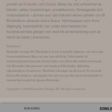
primärt av
Kristoffer
och
Daniel
. Båda har stor erfarenhet av
börsen, aktier, investeringar, privatekonomi, företagande och
motorrelaterat – ämnen som det frekvent skrivs nyheter om till
Börskollens växande skara läsare. Nyhetsappen som finns
tillgänglig, kostnadsfritt, har under åren laddats ner
hundratusentals gånger och med ett användarbetyg som är
bland de bästa i branschen.
Disclaimer
Börskollen Sverige AB ("Börskollen") är inte finansiella rådgivare, står inte under
finansinspektionens tillsyn och ger inga råd till dig. Detta innebär att
investeringsbeslut baserade på information som direkt eller indirekt härrörande
från Börskollen eller personer med koppling till Börskollen, alltid fattas
självständigt av investeraren. Börskollen frånsäger sig allt ansvar för eventuell
förlust eller skada av vad slag det må vara som grundar sig på användandet av
material härrörande från tjänsten Börskollen.
Copyright ©
2026
Börskollen Sverige AB. All rights reserved.
KOM IGÅNG
STÄNG X