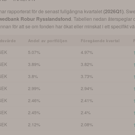
r rapporterat för de senast fullgångna kvartalet
(
2026Q1
)
.
Swe
wedbank Robur Rysslandsfond
. Tabellen nedan återspeglar 
innan för att se om fonden har ökat eller minskat i ett specifikt 
dsvärde
Andel av portföljen
Föregående kvartal
SEK
5.07%
4.97%
SEK
3.89%
3.82%
SEK
3.8%
3.73%
SEK
2.99%
2.94%
SEK
2.46%
2.41%
SEK
2.45%
2.4%
SEK
2.12%
2.08%