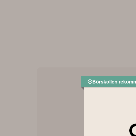
Börskollen rekom
AN