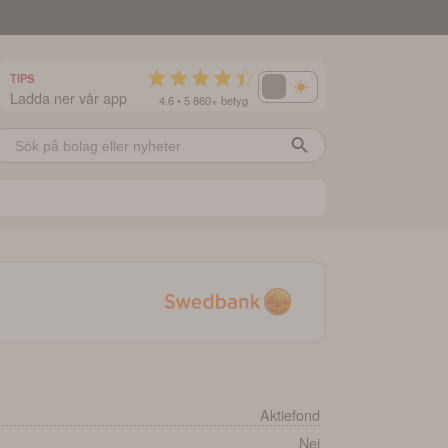
TIPS
Ladda ner vår app
4.6 • 5 860+ betyg
Aktiefond
Nej