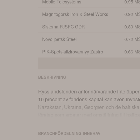
Mobile Telesystems
0.95 M
Magnitogorsk Iron & Steel Works
0.92 M
Sistema PJSFC GDR
0.80 M
Novolipetsk Steel
0.72 M
PIK-Spetsializirovannyy Zastro
0.66 M
BESKRIVNING
Rysslandsfonden är för närvarande inte öppen f
10 procent av fondens kapital kan även investe
Kazakstan, Ukraina, Georgien och de baltiska s
företag som arbetar med omställning till håll
fokus på att välja rätt företag, och inkluderar
ansvarsfulla investeringar. Mer information om
BRANCHFÖRDELNING
INNEHAV
andelsklasser, och detaljer om skillnaderna m