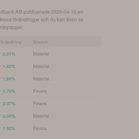
dbank AB
publicerade
2026-04-16
en
dessa förändringar och du kan även se
värdepapper.
Förändring
Branch
Material
↑ 2.01%
Material
↑ 1.83%
Material
↑ 1.88%
Finans
↑ 1.70%
Finans
↑ 2.07%
Material
↑ 2.08%
Finans
↑ 1.92%