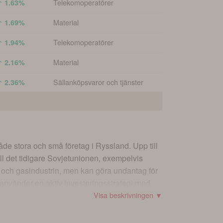
Telekomoperatörer
↑ 1.63%
Material
↑ 1.69%
Telekomoperatörer
↑ 1.94%
Material
↑ 2.16%
Sällanköpsvaror och tjänster
↑ 2.36%
åde stora och små företag i Ryssland. Upp till
ll det tidigare Sovjetunionen, exempelvis
e- och gasindustrin, men kan göra undantag för
 använder en aktiv investeringsstrategi med
Visa beskrivningen ▼
egi. Den följer Swedbank Roburs riktlinjer för
edbankrobur.se. Fonden finns i flera olika