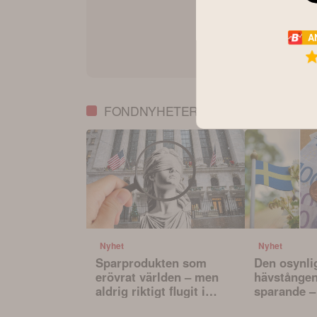
A
FONDNYHETER
Nyhet
Nyhet
Sparprodukten som
Den osynli
erövrat världen – men
hävstången 
aldrig riktigt flugit i
sparande –
Sverige
påverkar va