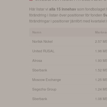
Här listar vi
alla 15 innehav
som fondbolaget ha
förändring i listan över positioner för fonden
S
förändringar i positioner jämfört med kvartalet 
Namn
Markna
Norilsk Nickel
2.57 M
United RUSAL
1.98 M
Alrosa
1.93 M
Sberbank
1.52 M
Moscow Exchange
1.25 M
Segezha Group
1.24 M
Sberbank
1.08 M