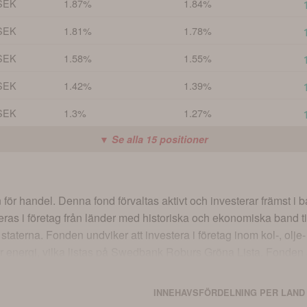
SEK
1.87%
1.84%
SEK
1.81%
1.78%
SEK
1.58%
1.55%
SEK
1.42%
1.39%
SEK
1.3%
1.27%
▼ Se alla
15
positioner
ör handel. Denna fond förvaltas aktivt och investerar främst i b
ras i företag från länder med historiska och ekonomiska band ti
taterna. Fonden undviker att investera i företag inom kol-, olj
bar energi, vilka listas på Swedbank Roburs Gröna Lista. Fonden
 även analyser av olika sektorer och teman som en del av sin strat
 riktlinjerna kan hittas i fondens informationsbroschyr och på sw
INNEHAVSFÖRDELNING PER LAND
ellan dem finns också i informationsbroschyren.