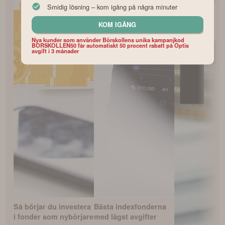
Smidig lösning – kom igång på några minuter
KOM IGÅNG
Nya kunder som använder Börskollens unika kampanjkod
BORSKOLLEN50 får automatiskt 50 procent rabatt på Optis
avgift i 3 månader
Så börjar du investera
Bästa indexfonderna
i fonder som nybörjare
med lägst avgifter