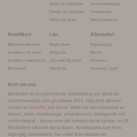
Aktier för nybörjare
Investmentbolag
Fonder för nybörjare
Fondrobotar
Ränta på ränta
Bästa fonderna
Kreditkort
Lån
Alternativt
Bästa kreditkortet
Bästa lånen
Köpa krypto
Kreditkort för resor
Billiga lån
Bitcoin
Kreditkort med bonus
Lån med låg ränta
Ethereum
Bensinkort
Samla lån
Investera i guld
Kort om oss
Börskollen är en prisvinnande nyhetstidning och tjänst för
börsintresserade som grundades 2015. Idag drivs tjänsten
primärt av
Kristoffer
och
Daniel
. Båda har stor erfarenhet av
börsen, aktier, investeringar, privatekonomi, företagande och
motorrelaterat – ämnen som det frekvent skrivs nyheter om till
Börskollens växande skara läsare. Nyhetsappen som finns
tillgänglig, kostnadsfritt, har under åren laddats ner