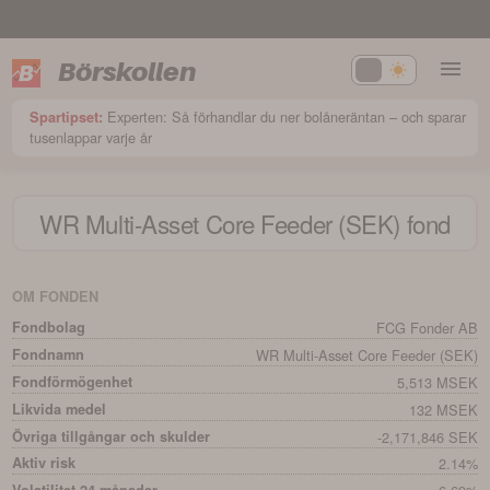
Börskollen
Experten: Så förhandlar du ner bolåneräntan – och sparar
Spartipset:
tusenlappar varje år
WR Multi-Asset Core Feeder (SEK)
fond
OM FONDEN
Fondbolag
FCG Fonder AB
Fondnamn
WR Multi-Asset Core Feeder (SEK)
Fondförmögenhet
5,513 MSEK
Likvida medel
132 MSEK
Övriga tillgångar och skulder
-2,171,846 SEK
Aktiv risk
2.14%