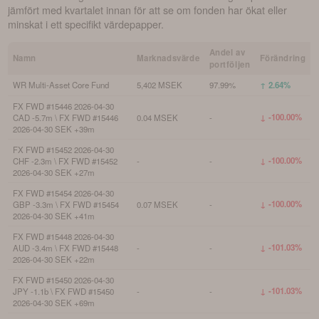
jämfört med kvartalet innan för att se om fonden har ökat eller
minskat i ett specifikt värdepapper.
Andel av
Namn
Marknadsvärde
Förändring
portföljen
WR Multi-Asset Core Fund
5,402 MSEK
97.99%
↑ 2.64%
FX FWD #15446 2026-04-30
↓ -100.00%
CAD -5.7m \ FX FWD #15446
0.04 MSEK
-
2026-04-30 SEK +39m
FX FWD #15452 2026-04-30
↓ -100.00%
CHF -2.3m \ FX FWD #15452
-
-
2026-04-30 SEK +27m
FX FWD #15454 2026-04-30
↓ -100.00%
GBP -3.3m \ FX FWD #15454
0.07 MSEK
-
2026-04-30 SEK +41m
FX FWD #15448 2026-04-30
↓ -101.03%
AUD -3.4m \ FX FWD #15448
-
-
2026-04-30 SEK +22m
FX FWD #15450 2026-04-30
↓ -101.03%
JPY -1.1b \ FX FWD #15450
-
-
2026-04-30 SEK +69m