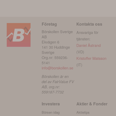
Företag
Kontakta oss
Börskollen Sverige
Ansvariga för
AB
tjänsten:
Ekvägen 6
Daniel Åstrand
141 30 Huddinge
(VD)
Sverige
Org.nr: 559236-
Kristoffer Matsson
5141
(IT)
info@borskollen.se
Börskollen är en
del av FairValue FV
AB, org.nr:
559187-7732
Investera
Aktier & Fonder
Börsen idag
Aktietips