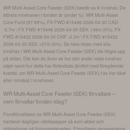
WR Multi-Asset Core Feeder (SEK)
består av
8 innehav
. De
största innehaven i fonden är (andel %):
WR Multi-Asset
Core Fund (97.99%), FX FWD #15446 2026-04-30 CAD
-5.7m \ FX FWD #15446 2026-04-30 SEK +39m (0%), FX
FWD #15452 2026-04-30 CHF -2.3m \ FX FWD #15452
2026-04-30 SEK +27m (0%)
. Se hela listan med alla
innehav i
WR Multi-Asset Core Feeder (SEK)
lite högre upp
på sidan. Där kan du även se hur stor andel varje innehav
utgör samt hur detta har förändrats jämfört med föregående
kvartal, om
WR Multi-Asset Core Feeder (SEK)
t.ex har ökat
eller minskat i innehavet.
WR Multi-Asset Core Feeder (SEK)
förvaltare –
vem förvaltar fonden idag?
Fondförvaltaren av
WR Multi-Asset Core Feeder (SEK)
hanterar dagligen värdepapper så som aktier och
obligationer på finansmarknaden. Förvaltaren representerar