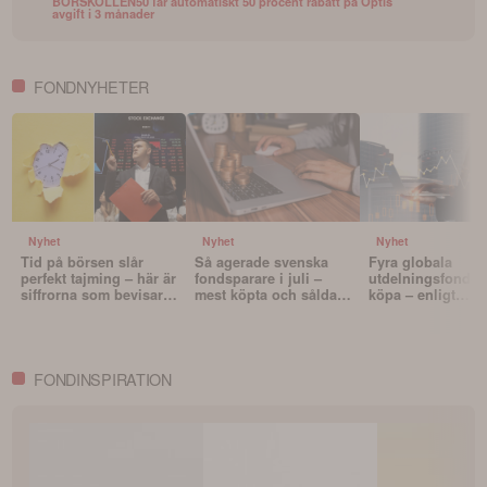
BORSKOLLEN50 får automatiskt 50 procent rabatt på Optis
avgift i 3 månader
FONDNYHETER
Nyhet
Nyhet
Nyhet
Tid på börsen slår
Så agerade svenska
Fyra globala
perfekt tajming – här är
fondsparare i juli –
utdelningsfonder 
siffrorna som bevisar
mest köpta och sålda
köpa – enligt
det
fonderna
Morningstar
FONDINSPIRATION