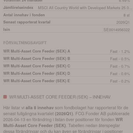
Volatilitet 24 månader
6.69%
Jämförelseindex
MSCI All Country World with Developed Markets 25.0...
Antal innehav i fonden
8 st
Senast rapporterat kvartal
2026Q1
Isin
SE0014956322
FÖRVALTNINGSAVGIFT
WR Multi-Asset Core Feeder (SEK) A
Fast - 1.2%
WR Multi-Asset Core Feeder (SEK) B
Fast - 0.5%
WR Multi-Asset Core Feeder (SEK) C
Fast - 0.7%
WR Multi-Asset Core Feeder (SEK) D
Fast - 0.6%
WR Multi-Asset Core Feeder (SEK) E
Fast - 0.2%
WR MULTI-ASSET CORE FEEDER (SEK) – INNEHAV
Här listar vi
som fondbolaget har rapporterat för de
alla 8 innehav
senast fullgångna kvartalet
.
FCG Fonder AB
publicerade
(
2026Q1
)
2026-04-13
en förändring i listan över positioner för fonden
WR
. Tabellen nedan återspeglar
Multi-Asset Core Feeder (SEK)
dessa förändringar och du kan även se förändringar i positioner