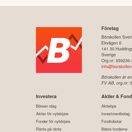
Företag
Börskollen Sver
Ekvägen 6
141 30 Hudding
Sverige
Org.nr: 559236
info@borskollen
Börskollen är en
FV AB, org.nr:
Investera
Aktier & Fond
Börsen idag
Aktietips
Aktier för nybörjare
Investmentbolag
Fonder för nybörjare
Fondrobotar
Ränta på ränta
Bästa fonderna