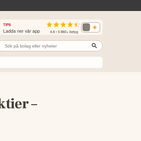
TIPS
Ladda ner vår app
4.6 • 5 860+ betyg
tier –