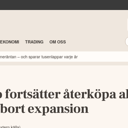
TEKONOMI
TRADING
OM OSS
neräntan – och sparar tusenlappar varje år
fortsätter återköpa ak
 bort expansion
extern källa)