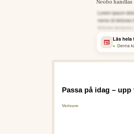
Neobo handlas s
Lorem ipsum dolor
nemo id dolores 
dolores tempora 
Läs hela
•
Denna käl