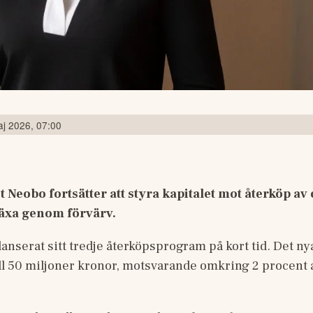
j 2026, 07:00
Neobo fortsätter att styra kapitalet mot återköp av e
 växa genom förvärv.
lanserat sitt tredje återköpsprogram på kort tid. Det n
ll 50 miljoner kronor, motsvarande omkring 2 procent av 