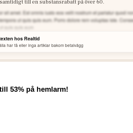
amtidigt till en substansrabatt på över 60.
 sit amet. Est omnis iusto eos velit nostrum et pariatur quod 
tempora ut quis quis eum.
Porro dolore rem voluptas iste. Cons
ut quis quis eum
 texten hos
Realtid
la har få eller inga artiklar bakom betalvägg