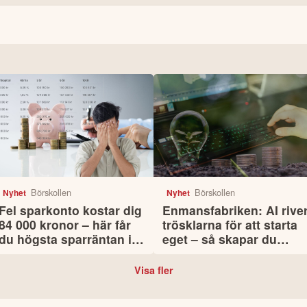
Börskollen
Börskollen
Nyhet
Nyhet
Fel sparkonto kostar dig
Enmansfabriken: AI rive
84 000 kronor – här får
trösklarna för att starta
du högsta sparräntan i
eget – så skapar du
augusti
passiva inkomster med
hjälp av tekniken
Visa fler