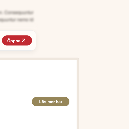
non. Consequuntur
equuntur nemo id
Öppna