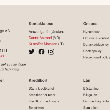
Kontakta oss
Om oss
ige AB
Ansvariga för tjänsten:
Nyhetsbrev
Daniel Åstrand
(VD)
Om oss & kontakt
e
Kristoffer Matsson
(IT)
Dataskyddspolicy
-5141
Cookiepolicy
.se
Redaktionell polic
 del av FairValue
 559187-7732
er
Kreditkort
Lån
Bästa kreditkortet
Bästa lånen
Kreditkort för resor
Billiga lån
Kreditkort med bonus
Lån med låg ränta
Bensinkort
Samla lån