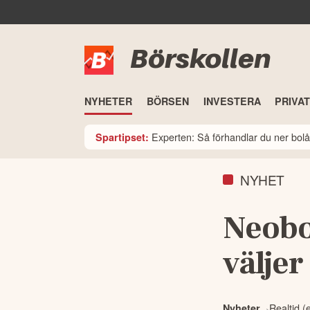
Börskollen
NYHETER
BÖRSEN
INVESTERA
PRIVA
Experten: Så förhandlar du ner bolå
Spartipset:
NYHET
Neobo 
väljer
Realtid (
Nyheter