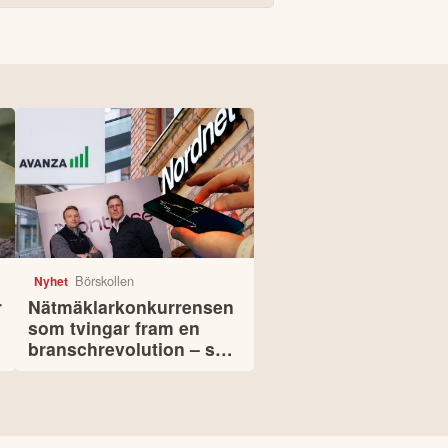
Börskollen
Nyhet
r
Nätmäklarkonkurrensen
som tvingar fram en
branschrevolution – så
tjänar du som sparare