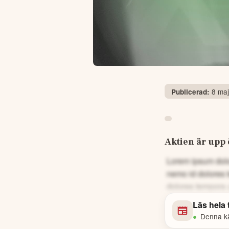
8 maj
Publicerad:
Aktien är upp 
Lorem ipsum dolor
nemo id dolores 
dolores tempora 
Läs hela
•
Denna käl