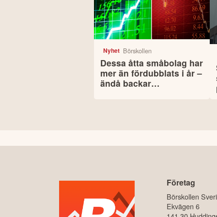
Börskollen
Nyhet
Dessa åtta småbolag har
mer än fördubblats i år –
ändå backar
småbolagsindex
Företag
Börskollen Sver
Ekvägen 6
141 30 Hudding