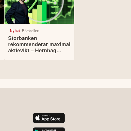
Börskollen
Nyhet
Storbanken
rekommenderar maximal
aktievikt – Hernhag
pekar ut svenska
köpcase