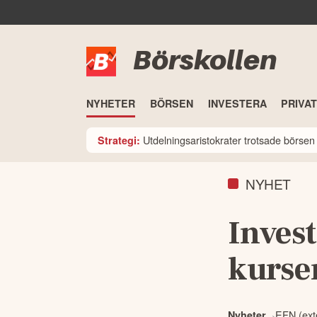
Börskollen
NYHETER
BÖRSEN
INVESTERA
PRIVA
Utdelningsaristokrater trotsade börsen i
Strategi:
NYHET
Inves
kursen
EFN (exte
Nyheter