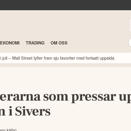
TEKONOMI
TRADING
OM OSS
 juli – Wall Street lyfter fram sju favoriter med fortsatt uppsida
terarna som pressar u
 i Sivers
rn källa)