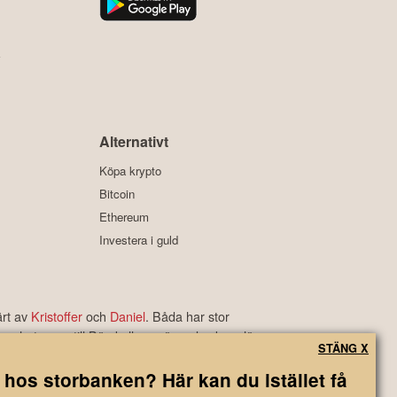
y
Alternativt
Köpa krypto
Bitcoin
Ethereum
Investera i guld
ärt av
Kristoffer
och
Daniel
. Båda har stor
s nyheter om till Börskollens växande skara läsare.
STÄNG X
rbetyg som är bland de bästa i branschen.
 hos storbanken? Här kan du istället få