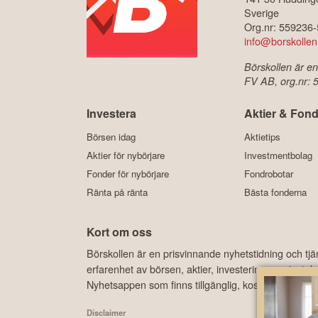
Sverige
Org.nr: 559236
info@borskollen
Börskollen är en
FV AB, org.nr:
Investera
Aktier & Fond
Börsen idag
Aktietips
Aktier för nybörjare
Investmentbolag
Fonder för nybörjare
Fondrobotar
Ränta på ränta
Bästa fonderna
Kort om oss
Börskollen är en prisvinnande nyhetstidning och tj
erfarenhet av börsen, aktier, investeringar, privat
Nyhetsappen som finns tillgänglig, kostnadsfritt, 
Disclaimer