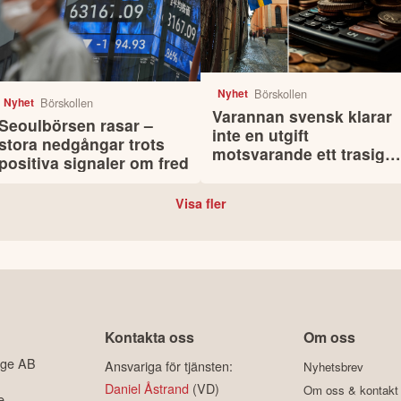
Börskollen
Nyhet
Börskollen
Nyhet
Varannan svensk klarar
Seoulbörsen rasar –
inte en utgift
stora nedgångar trots
motsvarande ett trasigt
positiva signaler om fred
kylskåp
Visa fler
Kontakta oss
Om oss
ige AB
Ansvariga för tjänsten:
Nyhetsbrev
Daniel Åstrand
(VD)
Om oss & kontakt
e