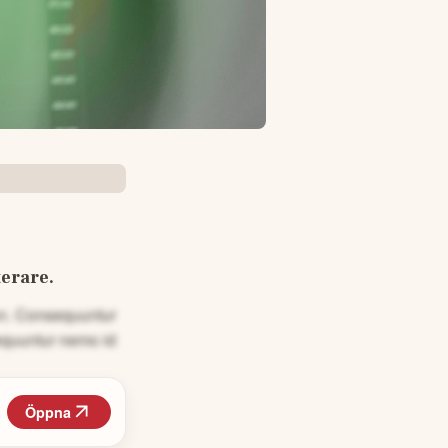
terare.
non. Consequuntur
equuntur nemo id
Öppna