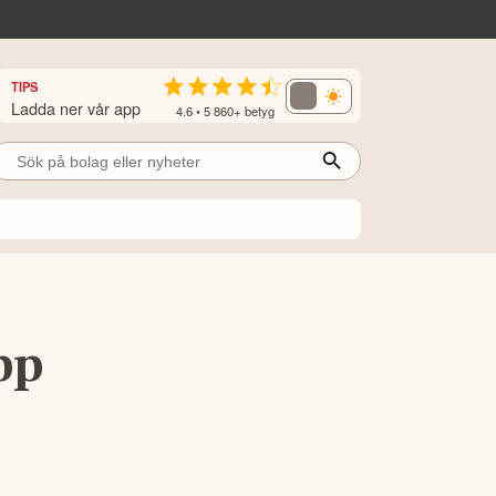
TIPS
Ladda ner vår app
4.6 • 5 860+ betyg
pp