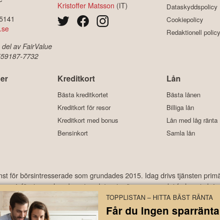
Kristoffer Matsson
(IT)
Dataskyddspolicy
-5141
Cookiepolicy
.se
Redaktionell polic
 del av FairValue
 559187-7732
er
Kreditkort
Lån
Bästa kreditkortet
Bästa lånen
Kreditkort för resor
Billiga lån
Kreditkort med bonus
Lån med låg ränta
Bensinkort
Samla lån
änst för börsintresserade som grundades 2015. Idag drivs tjänsten prim
ekonomi, företagande och motorrelaterat – ämnen som det frekvent skriv
har under åren laddats ner hundratusentals gånger och med ett använda
TOPPLISTAN – HITTA BÄST RÄNTA
Får du ingen sparränta