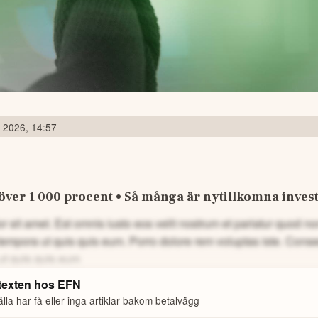
 2026, 14:57
över 1 000 procent • Så många är nytillkomna inves
 sit amet. Est omnis iusto eos velit nostrum et pariatur quod 
tempora ut quis quis eum.
Porro dolore rem voluptas iste. Cons
ut quis quis eum
 texten hos
EFN
la har få eller inga artiklar bakom betalvägg