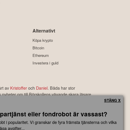
y
Alternativt
Köpa krypto
Bitcoin
Ethereum
Investera i guld
ärt av
Kristoffer
och
Daniel
. Båda har stor
s nyheter om till Börskollens växande skara läsare.
rbetyg som är bland de bästa i branschen.
STÄNG X
partjänst eller fondrobot är vassast?
ngsbeslut baserade på information som direkt eller indirekt härrörande
t i popularitet. Vi granskar de fyra främsta tjänsterna och vilka
 eller skada av vad slag det må vara som grundar sig på användandet
ga avgifter...