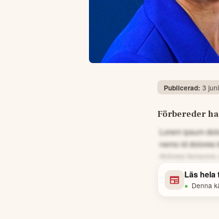
3 jun
Publicerad:
Förbereder ha
Lorem ipsum dolor
nemo id dolores 
dolores tempora 
Läs hela
•
Denna käl