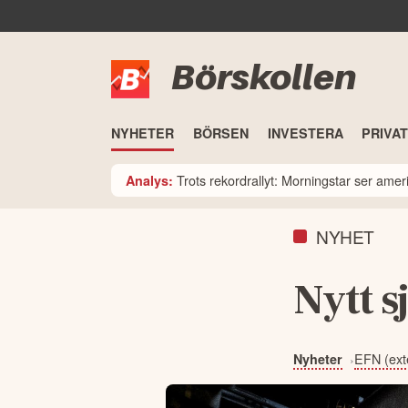
Börskollen
NYHETER
BÖRSEN
INVESTERA
PRIVA
Trots rekordrallyt: Morningstar ser am
Analys:
NYHET
Nytt s
EFN (exte
Nyheter