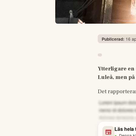
16 ap
Publicerad:
Ytterligare en
Luleå, men på 
Det rapporterar
Lorem ipsum dolor
nemo id dolores 
dolores tempora 
Läs hela
•
Denna käl