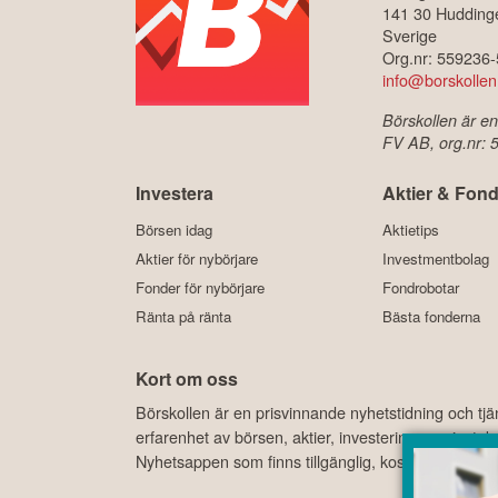
141 30 Hudding
Sverige
Org.nr: 559236
info@borskollen
Börskollen är en
FV AB, org.nr:
Investera
Aktier & Fond
Börsen idag
Aktietips
Aktier för nybörjare
Investmentbolag
Fonder för nybörjare
Fondrobotar
Ränta på ränta
Bästa fonderna
Kort om oss
Börskollen är en prisvinnande nyhetstidning och tj
erfarenhet av börsen, aktier, investeringar, privat
Nyhetsappen som finns tillgänglig, kostnadsfritt, 