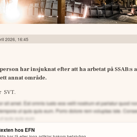
ril 2026, 16:45
 person har insjuknat efter att ha arbetat på SSAB:s 
ett annat område.
  SVT. 
 sit amet. Est omnis iusto eos velit nostrum et pariatur quod 
tempora ut quis quis eum.
Porro dolore rem voluptas iste. Cons
ut quis quis eum
 texten hos
EFN
la har få eller inga artiklar bakom betalvägg