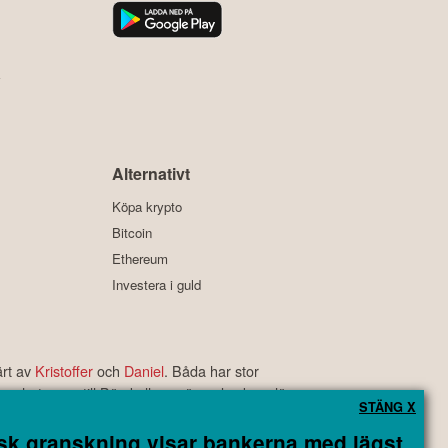
y
Alternativt
Köpa krypto
Bitcoin
Ethereum
Investera i guld
ärt av
Kristoffer
och
Daniel
. Båda har stor
s nyheter om till Börskollens växande skara läsare.
STÄNG X
rbetyg som är bland de bästa i branschen.
rsk granskning visar bankerna med lägst