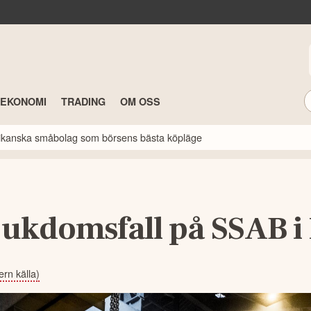
TEKONOMI
TRADING
OM OSS
erikanska småbolag som börsens bästa köpläge
jukdomsfall på SSAB i
rn källa)