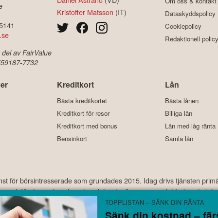
Om oss & kontakt
e
Kristoffer Matsson
(IT)
Dataskyddspolicy
-5141
Cookiepolicy
.se
Redaktionell polic
 del av FairValue
 559187-7732
er
Kreditkort
Lån
Bästa kreditkortet
Bästa lånen
Kreditkort för resor
Billiga lån
Kreditkort med bonus
Lån med låg ränta
Bensinkort
Samla lån
änst för börsintresserade som grundades 2015. Idag drivs tjänsten prim
ekonomi, företagande och motorrelaterat – ämnen som det frekvent skriv
har under åren laddats ner hundratusentals gånger och med ett använda
TOPPLISTAN – SÄNK DIN RÄNTA
Sänk din kostnad – fä