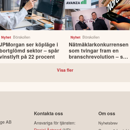
Börskollen
Börskollen
Nyhet
Nyhet
JPMorgan ser köpläge i
Nätmäklarkonkurrensen
bortglömd sektor – spår
som tvingar fram en
vinstlyft på 22 procent
branschrevolution – så
tjänar du som sparare
Visa fler
Kontakta oss
Om oss
ige AB
Ansvariga för tjänsten:
Nyhetsbrev
Daniel Åstrand
(VD)