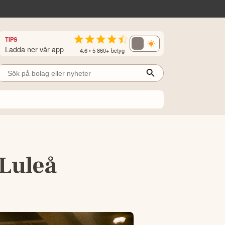
TIPS
Ladda ner vår app
4.6 • 5 860+ betyg
 Luleå