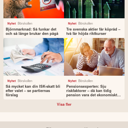
Börskollen
Börskollen
Nyhet
Nyhet
Björnmarknad: Så funkar det
Tre svenska aktier får köpråd –
och så länge brukar den pågå
två får höjda riktkurser
Börskollen
Börskollen
Nyhet
Nyhet
Så mycket kan din ISK-skatt bli
Pensionsexperten: Sju
efter valet – se partiernas
riskfaktorer – då kan tidig
förslag
pension vara det ekonomiskt
smartaste valet
Visa fler