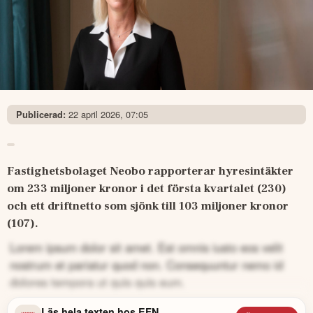
22 april 2026, 07:05
Publicerad:
Fastighetsbolaget Neobo rapporterar hyresintäkter 
om 233 miljoner kronor i det första kvartalet (230) 
och ett driftnetto som sjönk till 103 miljoner kronor 
(107).
Lorem ipsum dolor sit amet. Est omnis iusto eos velit
nostrum et pariatur quod non. Consequuntur nemo id
dolores tempora ut quis quis eum.
Läs hela texten hos
EFN