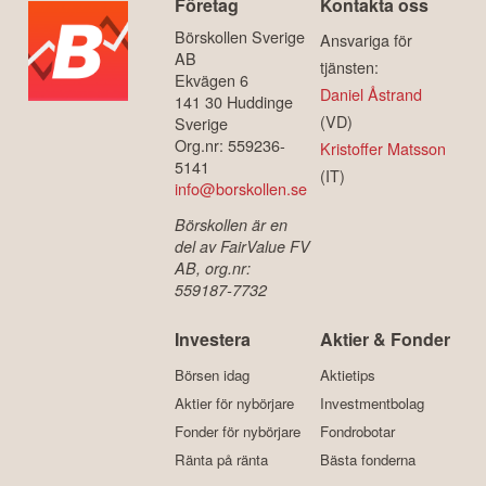
Företag
Kontakta oss
Börskollen Sverige
Ansvariga för
AB
tjänsten:
Ekvägen 6
Daniel Åstrand
141 30 Huddinge
(VD)
Sverige
Org.nr: 559236-
Kristoffer Matsson
5141
(IT)
info@borskollen.se
Börskollen är en
del av FairValue FV
AB, org.nr:
559187-7732
Investera
Aktier & Fonder
Börsen idag
Aktietips
Aktier för nybörjare
Investmentbolag
Fonder för nybörjare
Fondrobotar
Ränta på ränta
Bästa fonderna