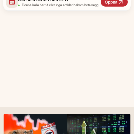
Öppna
•
Denna källa har få eller inga artiklar bakom betalvägg