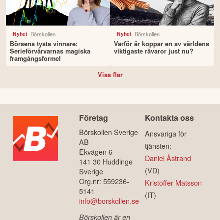
Börskollen
Börskollen
Nyhet
Nyhet
Börsens tysta vinnare:
Varför är koppar en av världens
Serieförvärvarnas magiska
viktigaste råvaror just nu?
framgångsformel
Visa fler
Företag
Kontakta oss
Börskollen Sverige
Ansvariga för
AB
tjänsten:
Ekvägen 6
Daniel Åstrand
141 30 Huddinge
(VD)
Sverige
Org.nr: 559236-
Kristoffer Matsson
5141
(IT)
info@borskollen.se
Börskollen är en