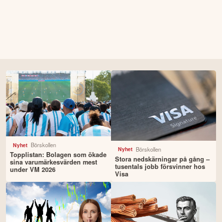
Börskollen
Nyhet
Börskollen
Nyhet
Topplistan: Bolagen som ökade
Stora nedskärningar på gång –
sina varumärkesvärden mest
tusentals jobb försvinner hos
under VM 2026
Visa