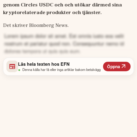
genom Circles USDC och och utökar därmed sina 
kryptorelaterade produkter och tjänster.
Det skriver Bloomberg News. 
Lorem ipsum dolor sit amet. Est omnis iusto eos velit
nostrum et pariatur quod non. Consequuntur nemo id
dolores tempora ut quis quis eum.
Läs hela texten hos
EFN
Öppna
•
Denna källa har få eller inga artiklar bakom betalvägg