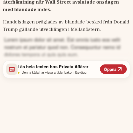
återhämtning när Wall Street avslutade onsdagen 
med blandade index.
Handelsdagen präglades av blandade besked från Donald 
Trump gällande utvecklingen i Mellanöstern. 
Lorem ipsum dolor sit amet. Est omnis iusto eos velit
nostrum et pariatur quod non. Consequuntur nemo id
dolores tempora ut quis quis eum.
Läs hela texten hos
Privata Affärer
Öppna
•
Denna källa har vissa artiklar bakom läsvägg