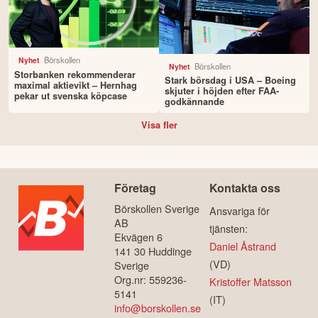
Börskollen
Nyhet
Börskollen
Nyhet
Storbanken rekommenderar
Stark börsdag i USA – Boeing
maximal aktievikt – Hernhag
skjuter i höjden efter FAA-
pekar ut svenska köpcase
godkännande
Visa fler
Företag
Kontakta oss
Börskollen Sverige
Ansvariga för
AB
tjänsten:
Ekvägen 6
Daniel Åstrand
141 30 Huddinge
(VD)
Sverige
Org.nr: 559236-
Kristoffer Matsson
5141
(IT)
info@borskollen.se