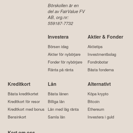
Börskollen är en
del av FairValue FV
AB, org.nr:
559187-7732
Investera
Aktier & Fonder
Börsen idag
Aktietips
Aktier för nybörjare
Investmentbolag
Fonder för nybörjare
Fondrobotar
Ränta på ränta
Bästa fonderna
Kreditkort
Lån
Alternativt
Bästa kreditkortet
Bästa lånen
Köpa krypto
Kreditkort för resor
Billiga lån
Bitcoin
Kreditkort med bonus
Lån med låg ränta
Ethereum
Bensinkort
Samla lån
Investera i guld
Kort om oss