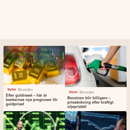
Börskollen
Nyhet
Börskollen
Nyhet
Efter guldraset – här är
Bensinen blir billigare –
bankernas nya prognoser för
prissänkning efter kraftigt
guldpriset
oljeprisfall