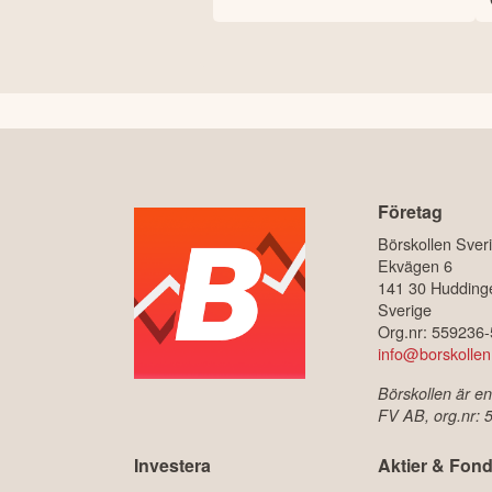
passiva inkomster med
hjälp av tekniken
Företag
Börskollen Sver
Ekvägen 6
141 30 Hudding
Sverige
Org.nr: 559236
info@borskollen
Börskollen är en
FV AB, org.nr:
Investera
Aktier & Fond