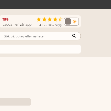
TIPS
Ladda ner vår app
4.6 • 5 860+ betyg