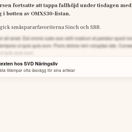
en fortsatte att tappa fallhöjd under tisdagen med 
 i botten av OMXS30-listan.
ick småspararfavoriterna Sinch och SBB. 
 sit amet. Est omnis iusto eos velit nostrum et pariatur quod 
tempora ut quis quis eum.
Porro dolore rem voluptas iste. Cons
ut quis quis eum
 texten hos
SVD Näringsliv
la tillämpar ofta läsvägg för sina artiklar