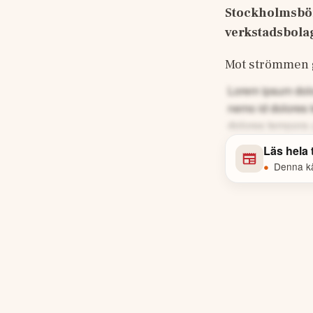
Stockholmsbörs
verkstadsbolag
Mot strömmen g
Lorem ipsum dolor
nemo id dolores 
dolores tempora 
Läs hela
•
Denna käl