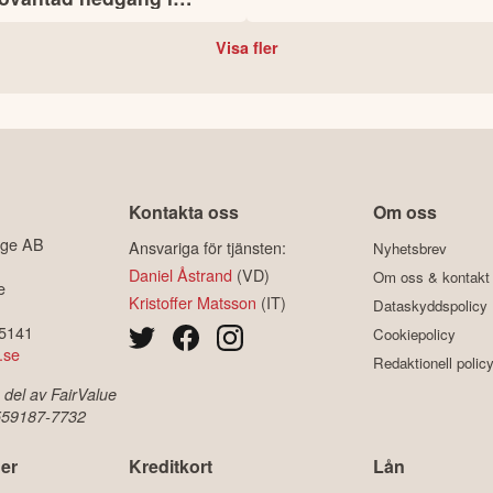
det
Storstockholm
Visa fler
Kontakta oss
Om oss
ige AB
Ansvariga för tjänsten:
Nyhetsbrev
Daniel Åstrand
(VD)
Om oss & kontakt
e
Kristoffer Matsson
(IT)
Dataskyddspolicy
-5141
Cookiepolicy
.se
Redaktionell polic
 del av FairValue
 559187-7732
er
Kreditkort
Lån