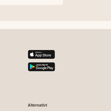
pekar ut svenska
köpcase
y
Alternativt