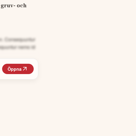
gruv- och 
non. Consequuntur
equuntur nemo id
Öppna