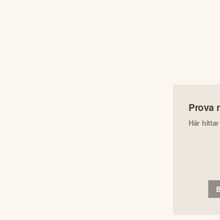
Prova 
Här hitta
B