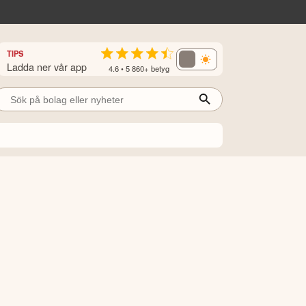
TIPS
Ladda ner vår app
4.6 • 5 860+ betyg