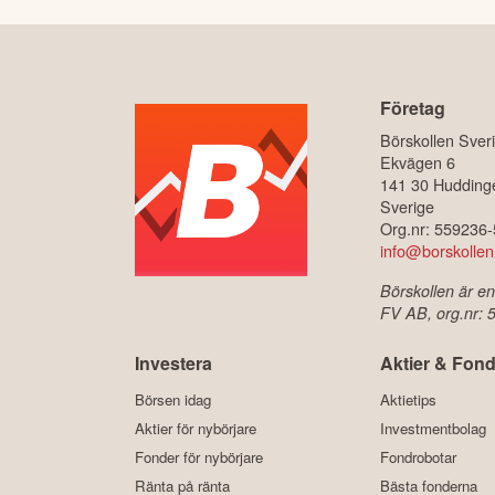
Företag
Börskollen Sver
Ekvägen 6
141 30 Hudding
Sverige
Org.nr: 559236
info@borskollen
Börskollen är en
FV AB, org.nr:
Investera
Aktier & Fond
Börsen idag
Aktietips
Aktier för nybörjare
Investmentbolag
Fonder för nybörjare
Fondrobotar
Ränta på ränta
Bästa fonderna