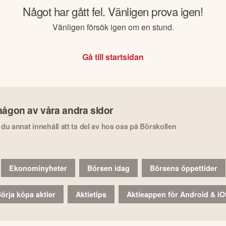
Något har gått fel. Vänligen prova igen!
Vänligen försök igen om en stund.
Gå till startsidan
någon av våra andra sidor
r du annat innehåll att ta del av hos oss på Börskollen
Ekonominyheter
Börsen idag
Börsens öppettider
örja köpa aktier
Aktietips
Aktieappen för Android & i