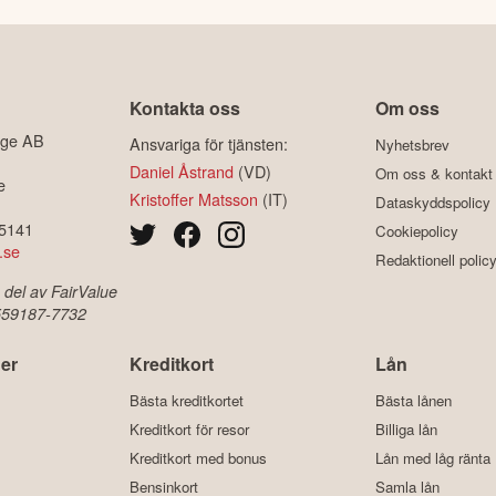
Kontakta oss
Om oss
ige AB
Ansvariga för tjänsten:
Nyhetsbrev
Daniel Åstrand
(VD)
Om oss & kontakt
e
Kristoffer Matsson
(IT)
Dataskyddspolicy
-5141
Cookiepolicy
.se
Redaktionell polic
 del av FairValue
 559187-7732
er
Kreditkort
Lån
Bästa kreditkortet
Bästa lånen
Kreditkort för resor
Billiga lån
Kreditkort med bonus
Lån med låg ränta
Bensinkort
Samla lån