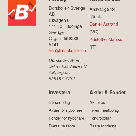
Börskollen Sverige
Ansvariga för
AB
tjänsten:
Ekvägen 6
Daniel Åstrand
141 30 Huddinge
(VD)
Sverige
Org.nr: 559236-
Kristoffer Matsson
5141
(IT)
info@borskollen.se
Börskollen är en
del av FairValue FV
AB, org.nr:
559187-7732
Investera
Aktier & Fonder
Börsen idag
Aktietips
Aktier för nybörjare
Investmentbolag
Fonder för nybörjare
Fondrobotar
Ränta på ränta
Bästa fonderna