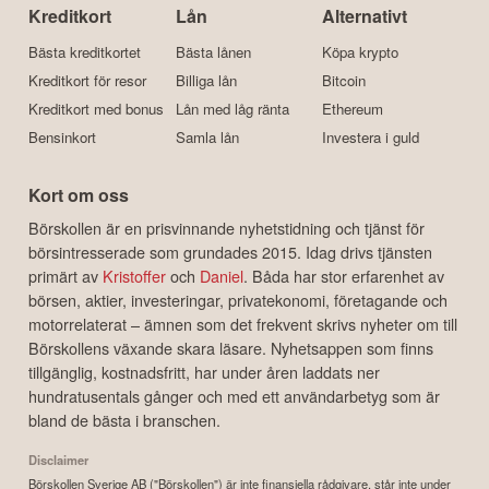
Kreditkort
Lån
Alternativt
Bästa kreditkortet
Bästa lånen
Köpa krypto
Kreditkort för resor
Billiga lån
Bitcoin
Kreditkort med bonus
Lån med låg ränta
Ethereum
Bensinkort
Samla lån
Investera i guld
Kort om oss
Börskollen är en prisvinnande nyhetstidning och tjänst för
börsintresserade som grundades 2015. Idag drivs tjänsten
primärt av
Kristoffer
och
Daniel
. Båda har stor erfarenhet av
börsen, aktier, investeringar, privatekonomi, företagande och
motorrelaterat – ämnen som det frekvent skrivs nyheter om till
Börskollens växande skara läsare. Nyhetsappen som finns
tillgänglig, kostnadsfritt, har under åren laddats ner
hundratusentals gånger och med ett användarbetyg som är
bland de bästa i branschen.
Disclaimer
Börskollen Sverige AB ("Börskollen") är inte finansiella rådgivare, står inte under