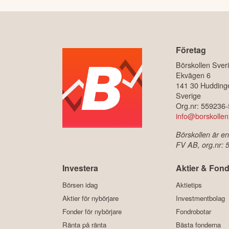
Företag
Börskollen Sver
Ekvägen 6
141 30 Hudding
Sverige
Org.nr: 559236
info@borskollen
Börskollen är en
FV AB, org.nr:
Investera
Aktier & Fond
Börsen idag
Aktietips
Aktier för nybörjare
Investmentbolag
Fonder för nybörjare
Fondrobotar
Ränta på ränta
Bästa fonderna