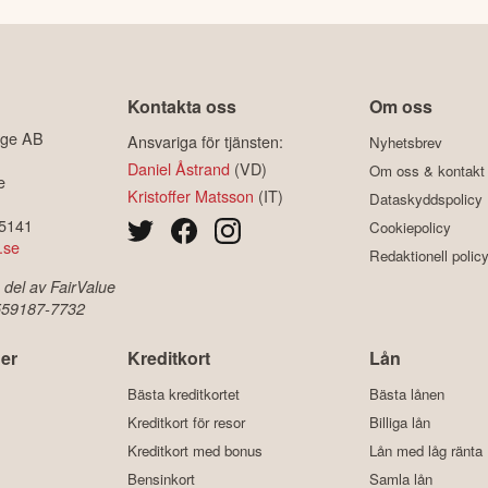
Kontakta oss
Om oss
ige AB
Ansvariga för tjänsten:
Nyhetsbrev
Daniel Åstrand
(VD)
Om oss & kontakt
e
Kristoffer Matsson
(IT)
Dataskyddspolicy
-5141
Cookiepolicy
.se
Redaktionell polic
 del av FairValue
 559187-7732
er
Kreditkort
Lån
Bästa kreditkortet
Bästa lånen
Kreditkort för resor
Billiga lån
Kreditkort med bonus
Lån med låg ränta
Bensinkort
Samla lån