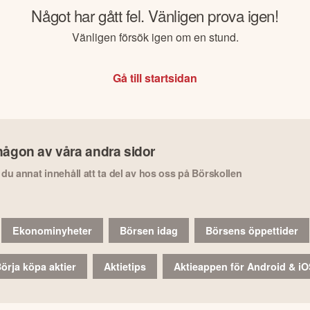
Något har gått fel. Vänligen prova igen!
Vänligen försök igen om en stund.
Gå till startsidan
någon av våra andra sidor
r du annat innehåll att ta del av hos oss på Börskollen
Ekonominyheter
Börsen idag
Börsens öppettider
örja köpa aktier
Aktietips
Aktieappen för Android & i