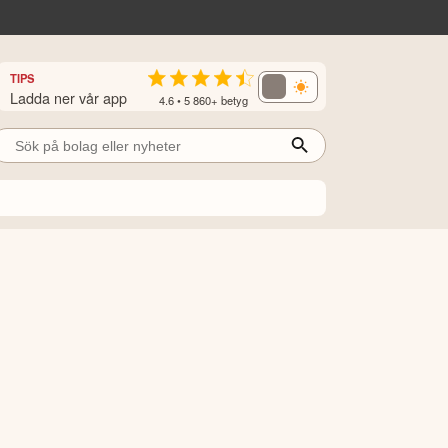
TIPS
Ladda ner vår app
4.6 • 5 860+ betyg