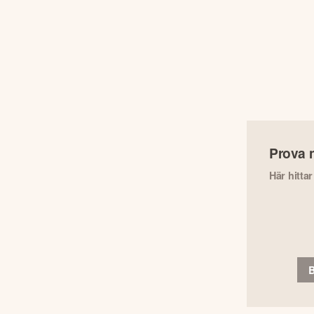
Prova 
Här hitta
B