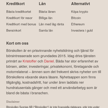
Kreditkort
Lån
Alternativt
Bästa kreditkortet
Bästa lånen
Köpa krypto
Kreditkort för resor
Billiga lån
Bitcoin
Kreditkort med bonus
Lån med låg ränta
Ethereum
Bensinkort
Samla lån
Investera i guld
Kort om oss
Börskollen är en prisvinnande nyhetstidning och tjänst för
börsintresserade som grundades 2015. Idag drivs tjänsten
primärt av
Kristoffer
och
Daniel
. Båda har stor erfarenhet av
börsen, aktier, investeringar, privatekonomi, företagande och
motorrelaterat – ämnen som det frekvent skrivs nyheter om till
Börskollens växande skara läsare. Nyhetsappen som finns
tillgänglig, kostnadsfritt, har under åren laddats ner
hundratusentals gånger och med ett användarbetyg som är
bland de bästa i branschen.
Disclaimer
Börskollen Sverige AB ("Börskollen") är inte finansiella rådgivare, står inte under