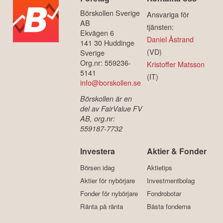
Börskollen Sverige
Ansvariga för
AB
tjänsten:
Ekvägen 6
Daniel Åstrand
141 30 Huddinge
(VD)
Sverige
Org.nr: 559236-
Kristoffer Matsson
5141
(IT)
info@borskollen.se
Börskollen är en
del av FairValue FV
AB, org.nr:
559187-7732
Investera
Aktier & Fonder
Börsen idag
Aktietips
Aktier för nybörjare
Investmentbolag
Fonder för nybörjare
Fondrobotar
Ränta på ränta
Bästa fonderna