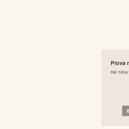
Prova 
Här hitta
B