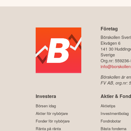
Företag
Börskollen Sver
Ekvägen 6
141 30 Hudding
Sverige
Org.nr: 559236
info@borskollen
Börskollen är en
FV AB, org.nr:
Investera
Aktier & Fond
Börsen idag
Aktietips
Aktier för nybörjare
Investmentbolag
Fonder för nybörjare
Fondrobotar
Ränta på ränta
Bästa fonderna