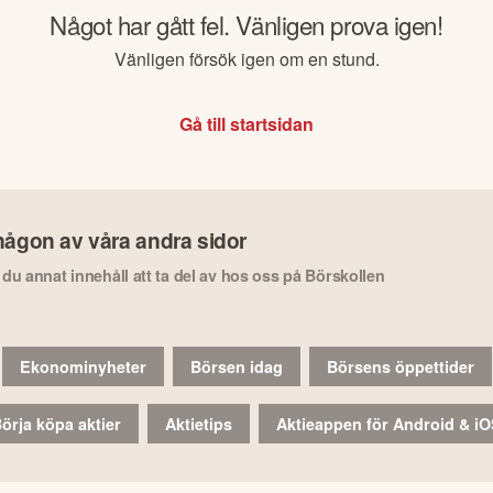
Något har gått fel. Vänligen prova igen!
Vänligen försök igen om en stund.
Gå till startsidan
någon av våra andra sidor
r du annat innehåll att ta del av hos oss på Börskollen
Ekonominyheter
Börsen idag
Börsens öppettider
örja köpa aktier
Aktietips
Aktieappen för Android & i