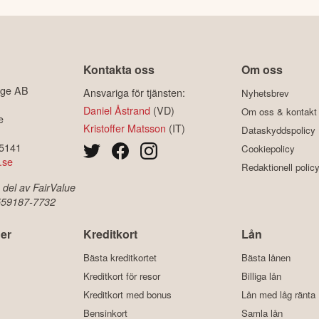
Kontakta oss
Om oss
ige AB
Ansvariga för tjänsten:
Nyhetsbrev
Daniel Åstrand
(VD)
Om oss & kontakt
e
Kristoffer Matsson
(IT)
Dataskyddspolicy
-5141
Cookiepolicy
.se
Redaktionell polic
 del av FairValue
 559187-7732
er
Kreditkort
Lån
Bästa kreditkortet
Bästa lånen
Kreditkort för resor
Billiga lån
Kreditkort med bonus
Lån med låg ränta
Bensinkort
Samla lån