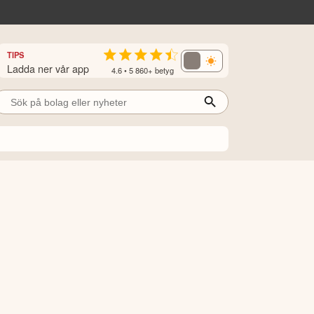
TIPS
Ladda ner vår app
4.6 • 5 860+ betyg