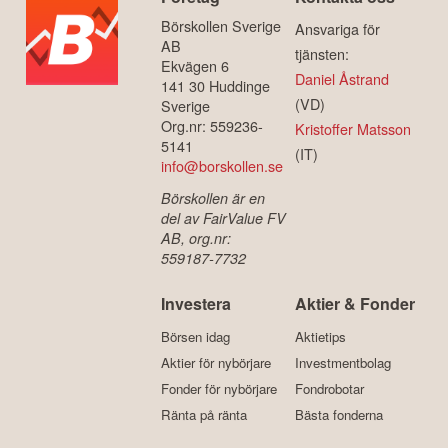
Börskollen Sverige
Ansvariga för
AB
tjänsten:
Ekvägen 6
Daniel Åstrand
141 30 Huddinge
(VD)
Sverige
Org.nr: 559236-
Kristoffer Matsson
5141
(IT)
info@borskollen.se
Börskollen är en
del av FairValue FV
AB, org.nr:
559187-7732
Investera
Aktier & Fonder
Börsen idag
Aktietips
Aktier för nybörjare
Investmentbolag
Fonder för nybörjare
Fondrobotar
Ränta på ränta
Bästa fonderna