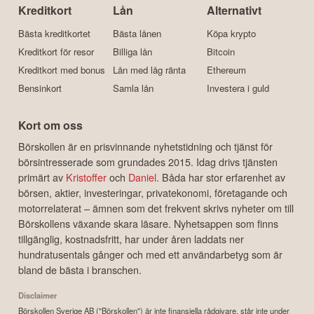
Kreditkort
Lån
Alternativt
Bästa kreditkortet
Bästa lånen
Köpa krypto
Kreditkort för resor
Billiga lån
Bitcoin
Kreditkort med bonus
Lån med låg ränta
Ethereum
Bensinkort
Samla lån
Investera i guld
Kort om oss
Börskollen är en prisvinnande nyhetstidning och tjänst för
börsintresserade som grundades 2015. Idag drivs tjänsten
primärt av
Kristoffer
och
Daniel
. Båda har stor erfarenhet av
börsen, aktier, investeringar, privatekonomi, företagande och
motorrelaterat – ämnen som det frekvent skrivs nyheter om till
Börskollens växande skara läsare. Nyhetsappen som finns
tillgänglig, kostnadsfritt, har under åren laddats ner
hundratusentals gånger och med ett användarbetyg som är
bland de bästa i branschen.
Disclaimer
Börskollen Sverige AB ("Börskollen") är inte finansiella rådgivare, står inte under