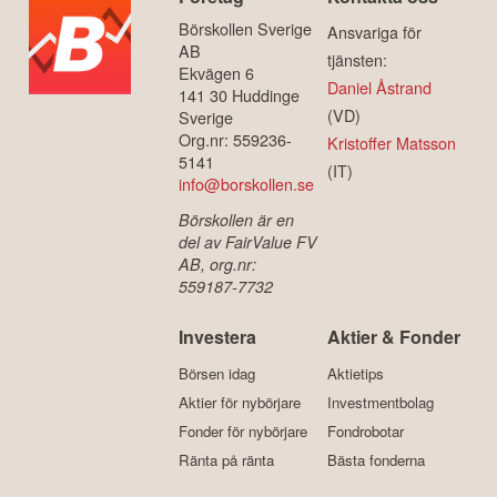
Börskollen Sverige
Ansvariga för
AB
tjänsten:
Ekvägen 6
Daniel Åstrand
141 30 Huddinge
(VD)
Sverige
Org.nr: 559236-
Kristoffer Matsson
5141
(IT)
info@borskollen.se
Börskollen är en
del av FairValue FV
AB, org.nr:
559187-7732
Investera
Aktier & Fonder
Börsen idag
Aktietips
Aktier för nybörjare
Investmentbolag
Fonder för nybörjare
Fondrobotar
Ränta på ränta
Bästa fonderna