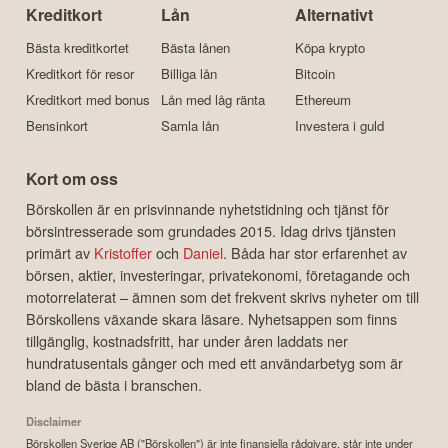
Kreditkort
Lån
Alternativt
Bästa kreditkortet
Bästa lånen
Köpa krypto
Kreditkort för resor
Billiga lån
Bitcoin
Kreditkort med bonus
Lån med låg ränta
Ethereum
Bensinkort
Samla lån
Investera i guld
Kort om oss
Börskollen är en prisvinnande nyhetstidning och tjänst för
börsintresserade som grundades 2015. Idag drivs tjänsten
primärt av
Kristoffer
och
Daniel
. Båda har stor erfarenhet av
börsen, aktier, investeringar, privatekonomi, företagande och
motorrelaterat – ämnen som det frekvent skrivs nyheter om till
Börskollens växande skara läsare. Nyhetsappen som finns
tillgänglig, kostnadsfritt, har under åren laddats ner
hundratusentals gånger och med ett användarbetyg som är
bland de bästa i branschen.
Disclaimer
Börskollen Sverige AB ("Börskollen") är inte finansiella rådgivare, står inte under