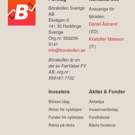
Börskollen Sverige
Ansvariga för
AB
tjänsten:
Ekvägen 6
Daniel Åstrand
141 30 Huddinge
(VD)
Sverige
Org.nr: 559236-
Kristoffer Matsson
5141
(IT)
info@borskollen.se
Börskollen är en
del av FairValue FV
AB, org.nr:
559187-7732
Investera
Aktier & Fonder
Börsen idag
Aktietips
Aktier för nybörjare
Investmentbolag
Fonder för nybörjare
Fondrobotar
Ränta på ränta
Bästa fonderna