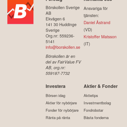
Börskollen Sverige
Ansvariga för
AB
tjänsten:
Ekvägen 6
Daniel Åstrand
141 30 Huddinge
(VD)
Sverige
Org.nr: 559236-
Kristoffer Matsson
5141
(IT)
info@borskollen.se
Börskollen är en
del av FairValue FV
AB, org.nr:
559187-7732
Investera
Aktier & Fonder
Börsen idag
Aktietips
Aktier för nybörjare
Investmentbolag
Fonder för nybörjare
Fondrobotar
Ränta på ränta
Bästa fonderna