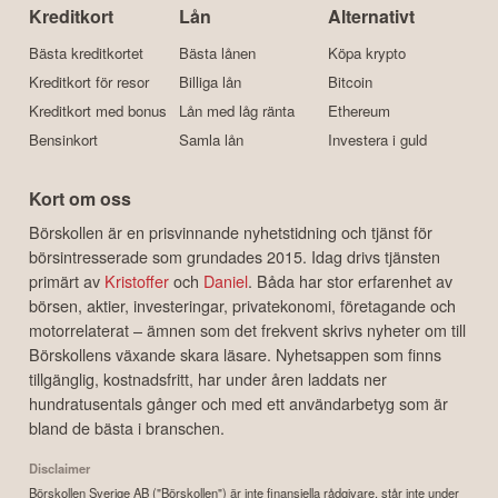
Kreditkort
Lån
Alternativt
Bästa kreditkortet
Bästa lånen
Köpa krypto
Kreditkort för resor
Billiga lån
Bitcoin
Kreditkort med bonus
Lån med låg ränta
Ethereum
Bensinkort
Samla lån
Investera i guld
Kort om oss
Börskollen är en prisvinnande nyhetstidning och tjänst för
börsintresserade som grundades 2015. Idag drivs tjänsten
primärt av
Kristoffer
och
Daniel
. Båda har stor erfarenhet av
börsen, aktier, investeringar, privatekonomi, företagande och
motorrelaterat – ämnen som det frekvent skrivs nyheter om till
Börskollens växande skara läsare. Nyhetsappen som finns
tillgänglig, kostnadsfritt, har under åren laddats ner
hundratusentals gånger och med ett användarbetyg som är
bland de bästa i branschen.
Disclaimer
Börskollen Sverige AB ("Börskollen") är inte finansiella rådgivare, står inte under