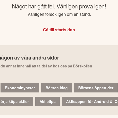
Något har gått fel. Vänligen prova igen!
Vänligen försök igen om en stund.
Gå till startsidan
någon av våra andra sidor
r du annat innehåll att ta del av hos oss på Börskollen
Ekonominyheter
Börsen idag
Börsens öppettider
örja köpa aktier
Aktietips
Aktieappen för Android & i