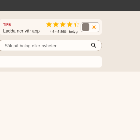
TIPS
Ladda ner vår app
4.6 • 5 860+ betyg