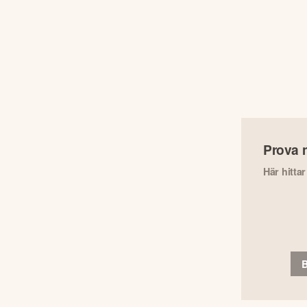
Prova 
Här hitta
B