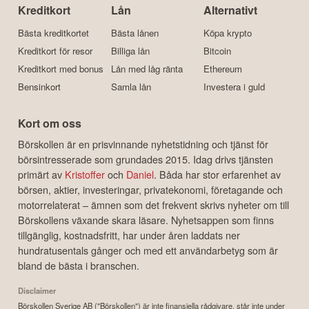
Kreditkort
Lån
Alternativt
Bästa kreditkortet
Bästa lånen
Köpa krypto
Kreditkort för resor
Billiga lån
Bitcoin
Kreditkort med bonus
Lån med låg ränta
Ethereum
Bensinkort
Samla lån
Investera i guld
Kort om oss
Börskollen är en prisvinnande nyhetstidning och tjänst för
börsintresserade som grundades 2015. Idag drivs tjänsten
primärt av
Kristoffer
och
Daniel
. Båda har stor erfarenhet av
börsen, aktier, investeringar, privatekonomi, företagande och
motorrelaterat – ämnen som det frekvent skrivs nyheter om till
Börskollens växande skara läsare. Nyhetsappen som finns
tillgänglig, kostnadsfritt, har under åren laddats ner
hundratusentals gånger och med ett användarbetyg som är
bland de bästa i branschen.
Disclaimer
Börskollen Sverige AB ("Börskollen") är inte finansiella rådgivare, står inte under