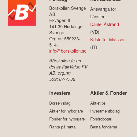
Börskollen Sverige
Ansvariga för
AB
tjänsten:
Ekvägen 6
Daniel Åstrand
141 30 Huddinge
(VD)
Sverige
Org.nr: 559236-
Kristoffer Matsson
5141
(IT)
info@borskollen.se
Börskollen är en
del av FairValue FV
AB, org.nr:
559187-7732
Investera
Aktier & Fonder
Börsen idag
Aktietips
Aktier för nybörjare
Investmentbolag
Fonder för nybörjare
Fondrobotar
Ränta på ränta
Bästa fonderna