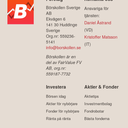
Börskollen Sverige
Ansvariga för
AB
tjänsten:
Ekvägen 6
Daniel Åstrand
141 30 Huddinge
(VD)
Sverige
Org.nr: 559236-
Kristoffer Matsson
5141
(IT)
info@borskollen.se
Börskollen är en
del av FairValue FV
AB, org.nr:
559187-7732
Investera
Aktier & Fonder
Börsen idag
Aktietips
Aktier för nybörjare
Investmentbolag
Fonder för nybörjare
Fondrobotar
Ränta på ränta
Bästa fonderna