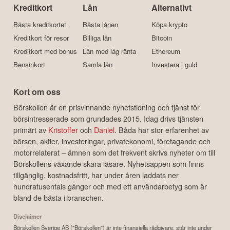
Kreditkort
Lån
Alternativt
Bästa kreditkortet
Bästa lånen
Köpa krypto
Kreditkort för resor
Billiga lån
Bitcoin
Kreditkort med bonus
Lån med låg ränta
Ethereum
Bensinkort
Samla lån
Investera i guld
Kort om oss
Börskollen är en prisvinnande nyhetstidning och tjänst för
börsintresserade som grundades 2015. Idag drivs tjänsten
primärt av
Kristoffer
och
Daniel
. Båda har stor erfarenhet av
börsen, aktier, investeringar, privatekonomi, företagande och
motorrelaterat – ämnen som det frekvent skrivs nyheter om till
Börskollens växande skara läsare. Nyhetsappen som finns
tillgänglig, kostnadsfritt, har under åren laddats ner
hundratusentals gånger och med ett användarbetyg som är
bland de bästa i branschen.
Disclaimer
Börskollen Sverige AB ("Börskollen") är inte finansiella rådgivare, står inte under