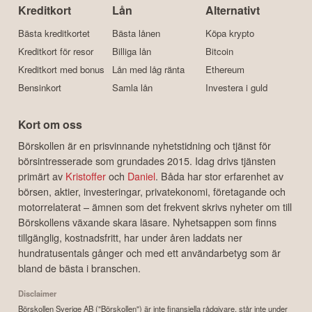
Kreditkort
Lån
Alternativt
Bästa kreditkortet
Bästa lånen
Köpa krypto
Kreditkort för resor
Billiga lån
Bitcoin
Kreditkort med bonus
Lån med låg ränta
Ethereum
Bensinkort
Samla lån
Investera i guld
Kort om oss
Börskollen är en prisvinnande nyhetstidning och tjänst för
börsintresserade som grundades 2015. Idag drivs tjänsten
primärt av
Kristoffer
och
Daniel
. Båda har stor erfarenhet av
börsen, aktier, investeringar, privatekonomi, företagande och
motorrelaterat – ämnen som det frekvent skrivs nyheter om till
Börskollens växande skara läsare. Nyhetsappen som finns
tillgänglig, kostnadsfritt, har under åren laddats ner
hundratusentals gånger och med ett användarbetyg som är
bland de bästa i branschen.
Disclaimer
Börskollen Sverige AB ("Börskollen") är inte finansiella rådgivare, står inte under