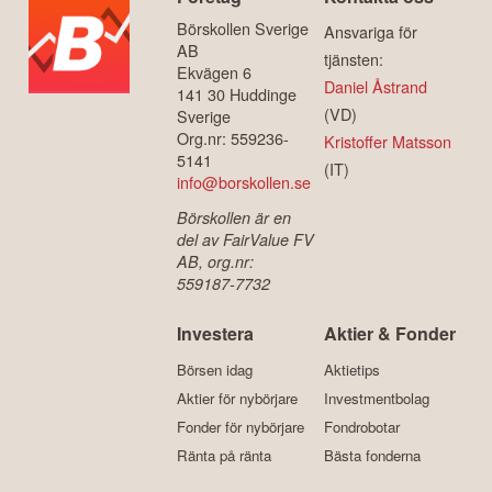
Börskollen Sverige
Ansvariga för
AB
tjänsten:
Ekvägen 6
Daniel Åstrand
141 30 Huddinge
(VD)
Sverige
Org.nr: 559236-
Kristoffer Matsson
5141
(IT)
info@borskollen.se
Börskollen är en
del av FairValue FV
AB, org.nr:
559187-7732
Investera
Aktier & Fonder
Börsen idag
Aktietips
Aktier för nybörjare
Investmentbolag
Fonder för nybörjare
Fondrobotar
Ränta på ränta
Bästa fonderna