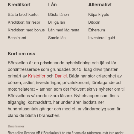
Kreditkort
Lån
Alternativt
Bästa kreditkortet
Bästa lånen
Köpa krypto
Kreditkort för resor
Billiga lån
Bitcoin
Kreditkort med bonus
Lån med låg ränta
Ethereum
Bensinkort
Samla lån
Investera i guld
Kort om oss
Börskollen är en prisvinnande nyhetstidning och tjänst för
börsintresserade som grundades 2015. Idag drivs tjänsten
primärt av
Kristoffer
och
Daniel
. Båda har stor erfarenhet av
börsen, aktier, investeringar, privatekonomi, företagande och
motorrelaterat – ämnen som det frekvent skrivs nyheter om till
Börskollens växande skara läsare. Nyhetsappen som finns
tillgänglig, kostnadsfritt, har under åren laddats ner
hundratusentals gånger och med ett användarbetyg som är
bland de bästa i branschen.
Disclaimer
Börskollen Sverige AB ("Börskollen") är inte finansiella rådgivare, står inte under