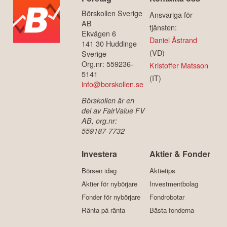
Börskollen Sverige
Ansvariga för
AB
tjänsten:
Ekvägen 6
Daniel Åstrand
141 30 Huddinge
(VD)
Sverige
Org.nr: 559236-
Kristoffer Matsson
5141
(IT)
info@borskollen.se
Börskollen är en
del av FairValue FV
AB, org.nr:
559187-7732
Investera
Aktier & Fonder
Börsen idag
Aktietips
Aktier för nybörjare
Investmentbolag
Fonder för nybörjare
Fondrobotar
Ränta på ränta
Bästa fonderna