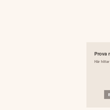
Prova 
Här hitta
B