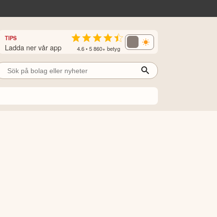
TIPS
Ladda ner vår app
4.6 • 5 860+ betyg