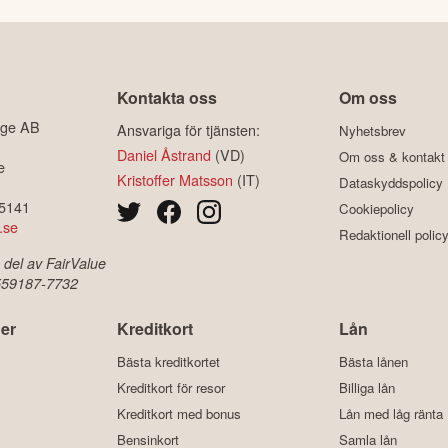
Kontakta oss
Om oss
ige AB
Ansvariga för tjänsten:
Nyhetsbrev
Daniel Åstrand
(VD)
Om oss & kontakt
e
Kristoffer Matsson
(IT)
Dataskyddspolicy
-5141
Cookiepolicy
.se
Redaktionell polic
 del av FairValue
 559187-7732
er
Kreditkort
Lån
Bästa kreditkortet
Bästa lånen
Kreditkort för resor
Billiga lån
Kreditkort med bonus
Lån med låg ränta
Bensinkort
Samla lån