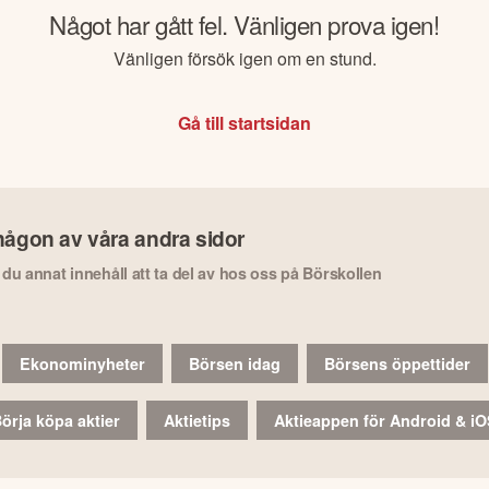
Något har gått fel. Vänligen prova igen!
Vänligen försök igen om en stund.
Gå till startsidan
någon av våra andra sidor
r du annat innehåll att ta del av hos oss på Börskollen
Ekonominyheter
Börsen idag
Börsens öppettider
örja köpa aktier
Aktietips
Aktieappen för Android & i