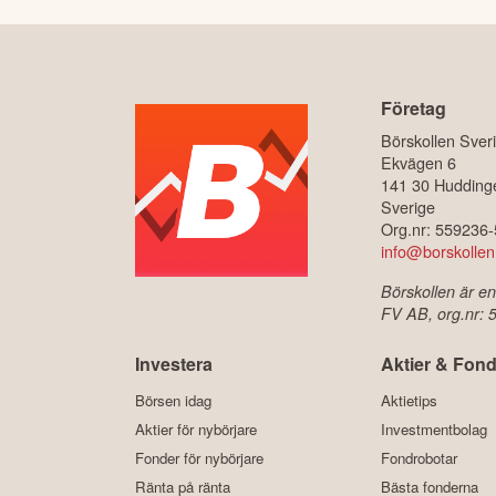
Företag
Börskollen Sver
Ekvägen 6
141 30 Hudding
Sverige
Org.nr: 559236
info@borskollen
Börskollen är en
FV AB, org.nr:
Investera
Aktier & Fond
Börsen idag
Aktietips
Aktier för nybörjare
Investmentbolag
Fonder för nybörjare
Fondrobotar
Ränta på ränta
Bästa fonderna