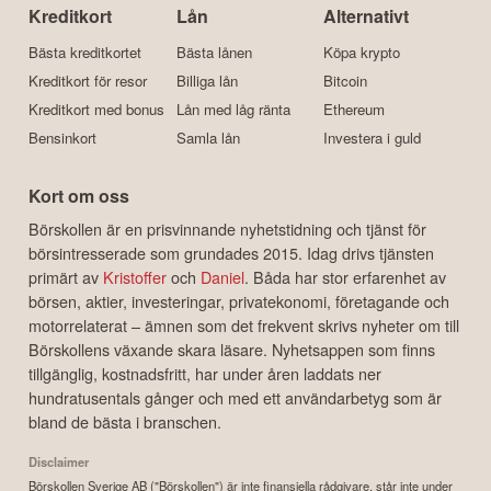
Kreditkort
Lån
Alternativt
Bästa kreditkortet
Bästa lånen
Köpa krypto
Kreditkort för resor
Billiga lån
Bitcoin
Kreditkort med bonus
Lån med låg ränta
Ethereum
Bensinkort
Samla lån
Investera i guld
Kort om oss
Börskollen är en prisvinnande nyhetstidning och tjänst för
börsintresserade som grundades 2015. Idag drivs tjänsten
primärt av
Kristoffer
och
Daniel
. Båda har stor erfarenhet av
börsen, aktier, investeringar, privatekonomi, företagande och
motorrelaterat – ämnen som det frekvent skrivs nyheter om till
Börskollens växande skara läsare. Nyhetsappen som finns
tillgänglig, kostnadsfritt, har under åren laddats ner
hundratusentals gånger och med ett användarbetyg som är
bland de bästa i branschen.
Disclaimer
Börskollen Sverige AB ("Börskollen") är inte finansiella rådgivare, står inte under