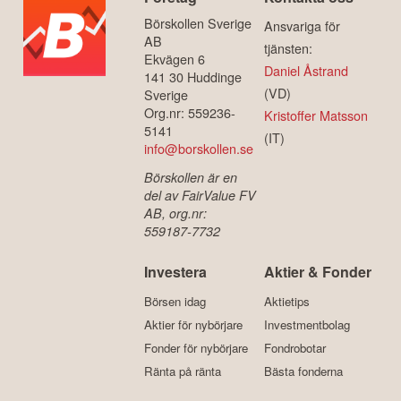
Börskollen Sverige
Ansvariga för
AB
tjänsten:
Ekvägen 6
Daniel Åstrand
141 30 Huddinge
(VD)
Sverige
Org.nr: 559236-
Kristoffer Matsson
5141
(IT)
info@borskollen.se
Börskollen är en
del av FairValue FV
AB, org.nr:
559187-7732
Investera
Aktier & Fonder
Börsen idag
Aktietips
Aktier för nybörjare
Investmentbolag
Fonder för nybörjare
Fondrobotar
Ränta på ränta
Bästa fonderna