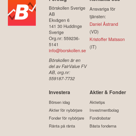
Börskollen Sverige
Ansvariga för
AB
tjänsten:
Ekvägen 6
Daniel Åstrand
141 30 Huddinge
(VD)
Sverige
Org.nr: 559236-
Kristoffer Matsson
5141
(IT)
info@borskollen.se
Börskollen är en
del av FairValue FV
AB, org.nr:
559187-7732
Investera
Aktier & Fonder
Börsen idag
Aktietips
Aktier för nybörjare
Investmentbolag
Fonder för nybörjare
Fondrobotar
Ränta på ränta
Bästa fonderna