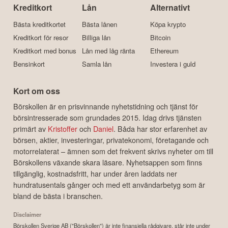
Kreditkort
Lån
Alternativt
Bästa kreditkortet
Bästa lånen
Köpa krypto
Kreditkort för resor
Billiga lån
Bitcoin
Kreditkort med bonus
Lån med låg ränta
Ethereum
Bensinkort
Samla lån
Investera i guld
Kort om oss
Börskollen är en prisvinnande nyhetstidning och tjänst för
börsintresserade som grundades 2015. Idag drivs tjänsten
primärt av
Kristoffer
och
Daniel
. Båda har stor erfarenhet av
börsen, aktier, investeringar, privatekonomi, företagande och
motorrelaterat – ämnen som det frekvent skrivs nyheter om till
Börskollens växande skara läsare. Nyhetsappen som finns
tillgänglig, kostnadsfritt, har under åren laddats ner
hundratusentals gånger och med ett användarbetyg som är
bland de bästa i branschen.
Disclaimer
Börskollen Sverige AB ("Börskollen") är inte finansiella rådgivare, står inte under