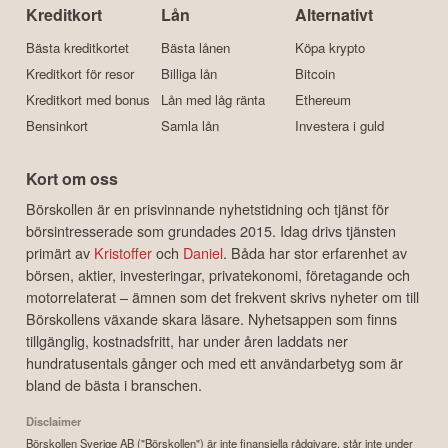
Kreditkort
Lån
Alternativt
Bästa kreditkortet
Bästa lånen
Köpa krypto
Kreditkort för resor
Billiga lån
Bitcoin
Kreditkort med bonus
Lån med låg ränta
Ethereum
Bensinkort
Samla lån
Investera i guld
Kort om oss
Börskollen är en prisvinnande nyhetstidning och tjänst för
börsintresserade som grundades 2015. Idag drivs tjänsten
primärt av
Kristoffer
och
Daniel
. Båda har stor erfarenhet av
börsen, aktier, investeringar, privatekonomi, företagande och
motorrelaterat – ämnen som det frekvent skrivs nyheter om till
Börskollens växande skara läsare. Nyhetsappen som finns
tillgänglig, kostnadsfritt, har under åren laddats ner
hundratusentals gånger och med ett användarbetyg som är
bland de bästa i branschen.
Disclaimer
Börskollen Sverige AB ("Börskollen") är inte finansiella rådgivare, står inte under