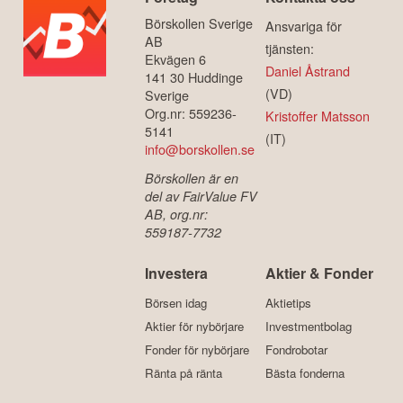
Börskollen Sverige
Ansvariga för
AB
tjänsten:
Ekvägen 6
Daniel Åstrand
141 30 Huddinge
(VD)
Sverige
Org.nr: 559236-
Kristoffer Matsson
5141
(IT)
info@borskollen.se
Börskollen är en
del av FairValue FV
AB, org.nr:
559187-7732
Investera
Aktier & Fonder
Börsen idag
Aktietips
Aktier för nybörjare
Investmentbolag
Fonder för nybörjare
Fondrobotar
Ränta på ränta
Bästa fonderna