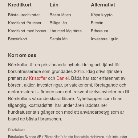
Kreditkort
Lån
Alternativt
Bästa kreditkortet
Bästa lånen
Köpa krypto
Kreditkort för resor
Billiga lån
Bitcoin
Kreditkort med bonus
Lån med låg ränta
Ethereum
Bensinkort
Samla lån
Investera i guld
Kort om oss
Börskollen är en prisvinnande nyhetstidning och tjänst för
börsintresserade som grundades 2015. Idag drivs tjänsten
primärt av
Kristoffer
och
Daniel
. Båda har stor erfarenhet av
börsen, aktier, investeringar, privatekonomi, företagande och
motorrelaterat – ämnen som det frekvent skrivs nyheter om till
Börskollens växande skara läsare. Nyhetsappen som finns
tillgänglig, kostnadsfritt, har under åren laddats ner
hundratusentals gånger och med ett användarbetyg som är
bland de bästa i branschen.
Disclaimer
Börskollen Sverige AB ("Börskollen") är inte finansiella rådgivare, står inte under