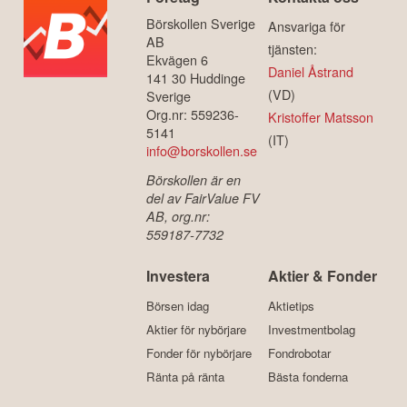
Börskollen Sverige
Ansvariga för
AB
tjänsten:
Ekvägen 6
Daniel Åstrand
141 30 Huddinge
(VD)
Sverige
Org.nr: 559236-
Kristoffer Matsson
5141
(IT)
info@borskollen.se
Börskollen är en
del av FairValue FV
AB, org.nr:
559187-7732
Investera
Aktier & Fonder
Börsen idag
Aktietips
Aktier för nybörjare
Investmentbolag
Fonder för nybörjare
Fondrobotar
Ränta på ränta
Bästa fonderna