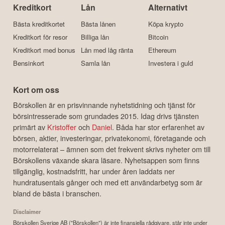
Kreditkort
Lån
Alternativt
Bästa kreditkortet
Bästa lånen
Köpa krypto
Kreditkort för resor
Billiga lån
Bitcoin
Kreditkort med bonus
Lån med låg ränta
Ethereum
Bensinkort
Samla lån
Investera i guld
Kort om oss
Börskollen är en prisvinnande nyhetstidning och tjänst för
börsintresserade som grundades 2015. Idag drivs tjänsten
primärt av
Kristoffer
och
Daniel
. Båda har stor erfarenhet av
börsen, aktier, investeringar, privatekonomi, företagande och
motorrelaterat – ämnen som det frekvent skrivs nyheter om till
Börskollens växande skara läsare. Nyhetsappen som finns
tillgänglig, kostnadsfritt, har under åren laddats ner
hundratusentals gånger och med ett användarbetyg som är
bland de bästa i branschen.
Disclaimer
Börskollen Sverige AB ("Börskollen") är inte finansiella rådgivare, står inte under