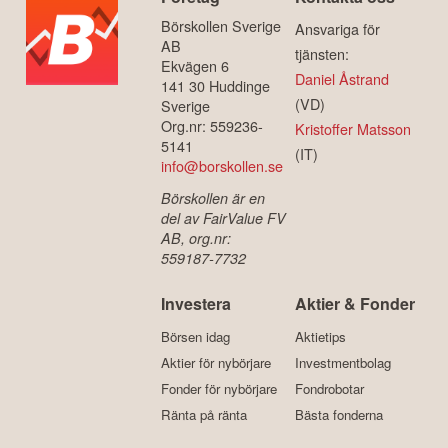
Börskollen Sverige
Ansvariga för
AB
tjänsten:
Ekvägen 6
Daniel Åstrand
141 30 Huddinge
(VD)
Sverige
Org.nr: 559236-
Kristoffer Matsson
5141
(IT)
info@borskollen.se
Börskollen är en
del av FairValue FV
AB, org.nr:
559187-7732
Investera
Aktier & Fonder
Börsen idag
Aktietips
Aktier för nybörjare
Investmentbolag
Fonder för nybörjare
Fondrobotar
Ränta på ränta
Bästa fonderna