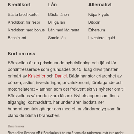
Kreditkort
Lån
Alternativt
Bästa kreditkortet
Bästa lånen
Köpa krypto
Kreditkort för resor
Billiga lån
Bitcoin
Kreditkort med bonus
Lån med låg ränta
Ethereum
Bensinkort
Samla lån
Investera i guld
Kort om oss
Börskollen är en prisvinnande nyhetstidning och tjänst för
börsintresserade som grundades 2015. Idag drivs tjänsten
primärt av
Kristoffer
och
Daniel
. Båda har stor erfarenhet av
börsen, aktier, investeringar, privatekonomi, företagande och
motorrelaterat – ämnen som det frekvent skrivs nyheter om till
Börskollens växande skara läsare. Nyhetsappen som finns
tillgänglig, kostnadsfritt, har under åren laddats ner
hundratusentals gånger och med ett användarbetyg som är
bland de bästa i branschen.
Disclaimer
Börskollen Sverige AB ("Börskollen") är inte finansiella rådgivare, står inte under