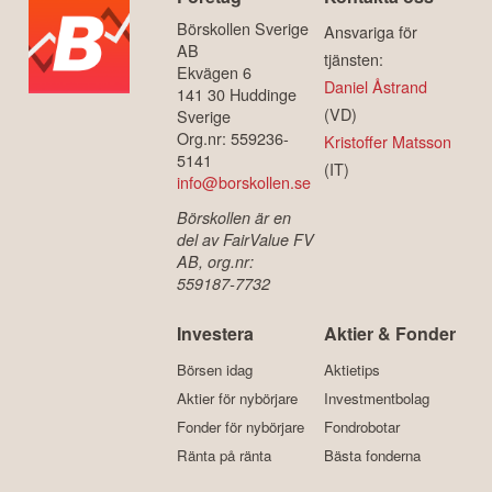
Börskollen Sverige
Ansvariga för
AB
tjänsten:
Ekvägen 6
Daniel Åstrand
141 30 Huddinge
(VD)
Sverige
Org.nr: 559236-
Kristoffer Matsson
5141
(IT)
info@borskollen.se
Börskollen är en
del av FairValue FV
AB, org.nr:
559187-7732
Investera
Aktier & Fonder
Börsen idag
Aktietips
Aktier för nybörjare
Investmentbolag
Fonder för nybörjare
Fondrobotar
Ränta på ränta
Bästa fonderna