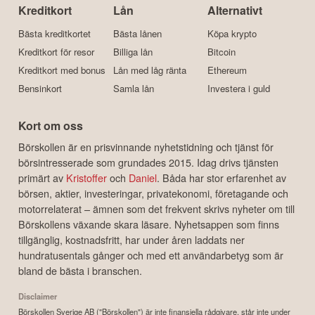
Kreditkort
Lån
Alternativt
Bästa kreditkortet
Bästa lånen
Köpa krypto
Kreditkort för resor
Billiga lån
Bitcoin
Kreditkort med bonus
Lån med låg ränta
Ethereum
Bensinkort
Samla lån
Investera i guld
Kort om oss
Börskollen är en prisvinnande nyhetstidning och tjänst för
börsintresserade som grundades 2015. Idag drivs tjänsten
primärt av
Kristoffer
och
Daniel
. Båda har stor erfarenhet av
börsen, aktier, investeringar, privatekonomi, företagande och
motorrelaterat – ämnen som det frekvent skrivs nyheter om till
Börskollens växande skara läsare. Nyhetsappen som finns
tillgänglig, kostnadsfritt, har under åren laddats ner
hundratusentals gånger och med ett användarbetyg som är
bland de bästa i branschen.
Disclaimer
Börskollen Sverige AB ("Börskollen") är inte finansiella rådgivare, står inte under