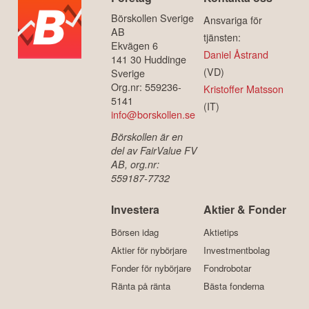
Börskollen Sverige
Ansvariga för
AB
tjänsten:
Ekvägen 6
Daniel Åstrand
141 30 Huddinge
(VD)
Sverige
Org.nr: 559236-
Kristoffer Matsson
5141
(IT)
info@borskollen.se
Börskollen är en
del av FairValue FV
AB, org.nr:
559187-7732
Investera
Aktier & Fonder
Börsen idag
Aktietips
Aktier för nybörjare
Investmentbolag
Fonder för nybörjare
Fondrobotar
Ränta på ränta
Bästa fonderna