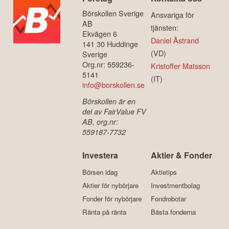
Börskollen Sverige
Ansvariga för
AB
tjänsten:
Ekvägen 6
Daniel Åstrand
141 30 Huddinge
(VD)
Sverige
Org.nr: 559236-
Kristoffer Matsson
5141
(IT)
info@borskollen.se
Börskollen är en
del av FairValue FV
AB, org.nr:
559187-7732
Investera
Aktier & Fonder
Börsen idag
Aktietips
Aktier för nybörjare
Investmentbolag
Fonder för nybörjare
Fondrobotar
Ränta på ränta
Bästa fonderna