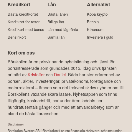
Kreditkort
Lån
Alternativt
Bästa kreditkortet
Bästa lånen
Köpa krypto
Kreditkort för resor
Billiga lån
Bitcoin
Kreditkort med bonus
Lån med låg ränta
Ethereum
Bensinkort
Samla lån
Investera i guld
Kort om oss
Börskollen är en prisvinnande nyhetstidning och tjänst för
börsintresserade som grundades 2015. Idag drivs tjänsten
primärt av
Kristoffer
och
Daniel
. Båda har stor erfarenhet av
börsen, aktier, investeringar, privatekonomi, företagande och
motorrelaterat – ämnen som det frekvent skrivs nyheter om till
Börskollens växande skara läsare. Nyhetsappen som finns
tillgänglig, kostnadsfritt, har under åren laddats ner
hundratusentals gånger och med ett användarbetyg som är
bland de bästa i branschen.
Disclaimer
Börskollen Sverige AB ("Börskollen") är inte finansiella rådgivare, står inte under