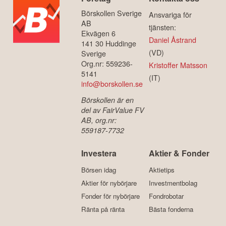
Börskollen Sverige
Ansvariga för
AB
tjänsten:
Ekvägen 6
Daniel Åstrand
141 30 Huddinge
(VD)
Sverige
Org.nr: 559236-
Kristoffer Matsson
5141
(IT)
info@borskollen.se
Börskollen är en
del av FairValue FV
AB, org.nr:
559187-7732
Investera
Aktier & Fonder
Börsen idag
Aktietips
Aktier för nybörjare
Investmentbolag
Fonder för nybörjare
Fondrobotar
Ränta på ränta
Bästa fonderna