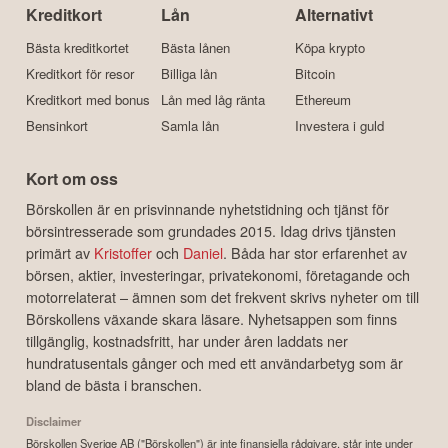
Kreditkort
Lån
Alternativt
Bästa kreditkortet
Bästa lånen
Köpa krypto
Kreditkort för resor
Billiga lån
Bitcoin
Kreditkort med bonus
Lån med låg ränta
Ethereum
Bensinkort
Samla lån
Investera i guld
Kort om oss
Börskollen är en prisvinnande nyhetstidning och tjänst för
börsintresserade som grundades 2015. Idag drivs tjänsten
primärt av
Kristoffer
och
Daniel
. Båda har stor erfarenhet av
börsen, aktier, investeringar, privatekonomi, företagande och
motorrelaterat – ämnen som det frekvent skrivs nyheter om till
Börskollens växande skara läsare. Nyhetsappen som finns
tillgänglig, kostnadsfritt, har under åren laddats ner
hundratusentals gånger och med ett användarbetyg som är
bland de bästa i branschen.
Disclaimer
Börskollen Sverige AB ("Börskollen") är inte finansiella rådgivare, står inte under