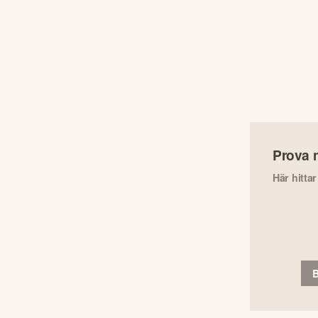
Prova 
Här hitta
B