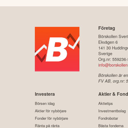
Företag
Börskollen Sver
Ekvägen 6
141 30 Hudding
Sverige
Org.nr: 559236
info@borskollen
Börskollen är en
FV AB, org.nr:
Investera
Aktier & Fond
Börsen idag
Aktietips
Aktier för nybörjare
Investmentbolag
Fonder för nybörjare
Fondrobotar
Ränta på ränta
Bästa fonderna