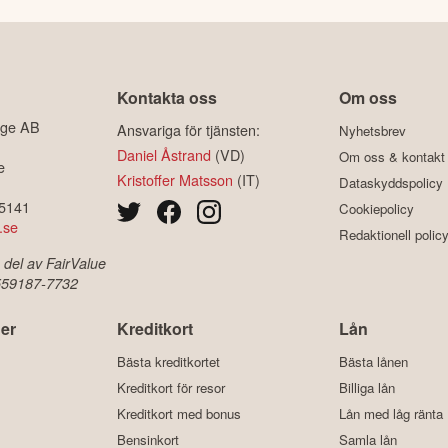
Kontakta oss
Om oss
ige AB
Ansvariga för tjänsten:
Nyhetsbrev
Daniel Åstrand
(VD)
Om oss & kontakt
e
Kristoffer Matsson
(IT)
Dataskyddspolicy
-5141
Cookiepolicy
.se
Redaktionell polic
 del av FairValue
 559187-7732
er
Kreditkort
Lån
Bästa kreditkortet
Bästa lånen
Kreditkort för resor
Billiga lån
Kreditkort med bonus
Lån med låg ränta
Bensinkort
Samla lån