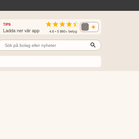
TIPS
Ladda ner vår app
4.6 • 5 860+ betyg