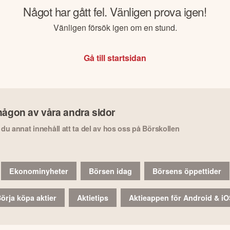
Något har gått fel. Vänligen prova igen!
Vänligen försök igen om en stund.
Gå till startsidan
någon av våra andra sidor
r du annat innehåll att ta del av hos oss på Börskollen
Ekonominyheter
Börsen idag
Börsens öppettider
örja köpa aktier
Aktietips
Aktieappen för Android & i