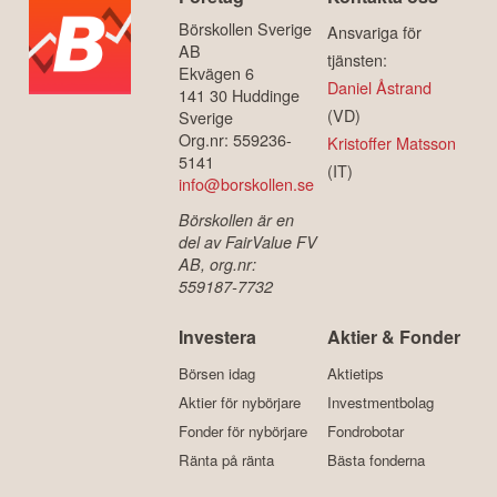
Börskollen Sverige
Ansvariga för
AB
tjänsten:
Ekvägen 6
Daniel Åstrand
141 30 Huddinge
(VD)
Sverige
Org.nr: 559236-
Kristoffer Matsson
5141
(IT)
info@borskollen.se
Börskollen är en
del av FairValue FV
AB, org.nr:
559187-7732
Investera
Aktier & Fonder
Börsen idag
Aktietips
Aktier för nybörjare
Investmentbolag
Fonder för nybörjare
Fondrobotar
Ränta på ränta
Bästa fonderna