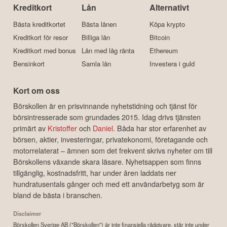
Kreditkort
Lån
Alternativt
Bästa kreditkortet
Bästa lånen
Köpa krypto
Kreditkort för resor
Billiga lån
Bitcoin
Kreditkort med bonus
Lån med låg ränta
Ethereum
Bensinkort
Samla lån
Investera i guld
Kort om oss
Börskollen är en prisvinnande nyhetstidning och tjänst för
börsintresserade som grundades 2015. Idag drivs tjänsten
primärt av
Kristoffer
och
Daniel
. Båda har stor erfarenhet av
börsen, aktier, investeringar, privatekonomi, företagande och
motorrelaterat – ämnen som det frekvent skrivs nyheter om till
Börskollens växande skara läsare. Nyhetsappen som finns
tillgänglig, kostnadsfritt, har under åren laddats ner
hundratusentals gånger och med ett användarbetyg som är
bland de bästa i branschen.
Disclaimer
Börskollen Sverige AB ("Börskollen") är inte finansiella rådgivare, står inte under