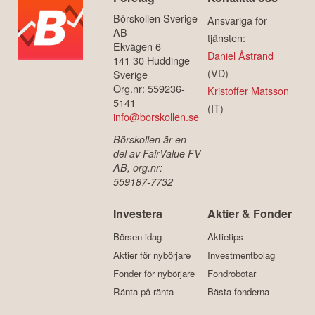
Börskollen Sverige
Ansvariga för
AB
tjänsten:
Ekvägen 6
Daniel Åstrand
141 30 Huddinge
(VD)
Sverige
Org.nr: 559236-
Kristoffer Matsson
5141
(IT)
info@borskollen.se
Börskollen är en
del av FairValue FV
AB, org.nr:
559187-7732
Investera
Aktier & Fonder
Börsen idag
Aktietips
Aktier för nybörjare
Investmentbolag
Fonder för nybörjare
Fondrobotar
Ränta på ränta
Bästa fonderna