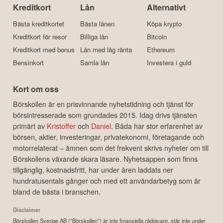
Kreditkort
Lån
Alternativt
Bästa kreditkortet
Bästa lånen
Köpa krypto
Kreditkort för resor
Billiga lån
Bitcoin
Kreditkort med bonus
Lån med låg ränta
Ethereum
Bensinkort
Samla lån
Investera i guld
Kort om oss
Börskollen är en prisvinnande nyhetstidning och tjänst för
börsintresserade som grundades 2015. Idag drivs tjänsten
primärt av
Kristoffer
och
Daniel
. Båda har stor erfarenhet av
börsen, aktier, investeringar, privatekonomi, företagande och
motorrelaterat – ämnen som det frekvent skrivs nyheter om till
Börskollens växande skara läsare. Nyhetsappen som finns
tillgänglig, kostnadsfritt, har under åren laddats ner
hundratusentals gånger och med ett användarbetyg som är
bland de bästa i branschen.
Disclaimer
Börskollen Sverige AB ("Börskollen") är inte finansiella rådgivare, står inte under