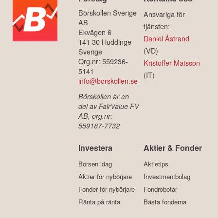
Börskollen Sverige
Ansvariga för
AB
tjänsten:
Ekvägen 6
Daniel Åstrand
141 30 Huddinge
(VD)
Sverige
Org.nr: 559236-
Kristoffer Matsson
5141
(IT)
info@borskollen.se
Börskollen är en
del av FairValue FV
AB, org.nr:
559187-7732
Investera
Aktier & Fonder
Börsen idag
Aktietips
Aktier för nybörjare
Investmentbolag
Fonder för nybörjare
Fondrobotar
Ränta på ränta
Bästa fonderna