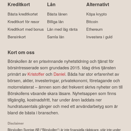
Kreditkort
Lån
Alternativt
Bästa kreditkortet
Bästa lånen
Köpa krypto
Kreditkort för resor
Billiga lån
Bitcoin
Kreditkort med bonus
Lån med låg ränta
Ethereum
Bensinkort
Samla lån
Investera i guld
Kort om oss
Börskollen är en prisvinnande nyhetstidning och tjänst för
börsintresserade som grundades 2015. Idag drivs tjänsten
primärt av
Kristoffer
och
Daniel
. Båda har stor erfarenhet av
börsen, aktier, investeringar, privatekonomi, företagande och
motorrelaterat – ämnen som det frekvent skrivs nyheter om till
Börskollens växande skara läsare. Nyhetsappen som finns
tillgänglig, kostnadsfritt, har under åren laddats ner
hundratusentals gånger och med ett användarbetyg som är
bland de bästa i branschen.
Disclaimer
Börskollen Sverige AB ("Börskollen") är inte finansiella rådgivare, står inte under