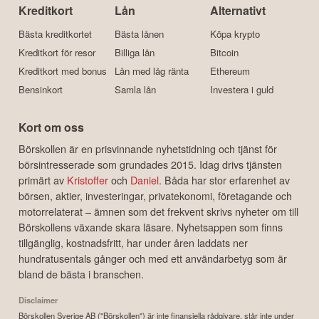
Kreditkort
Lån
Alternativt
Bästa kreditkortet
Bästa lånen
Köpa krypto
Kreditkort för resor
Billiga lån
Bitcoin
Kreditkort med bonus
Lån med låg ränta
Ethereum
Bensinkort
Samla lån
Investera i guld
Kort om oss
Börskollen är en prisvinnande nyhetstidning och tjänst för
börsintresserade som grundades 2015. Idag drivs tjänsten
primärt av
Kristoffer
och
Daniel
. Båda har stor erfarenhet av
börsen, aktier, investeringar, privatekonomi, företagande och
motorrelaterat – ämnen som det frekvent skrivs nyheter om till
Börskollens växande skara läsare. Nyhetsappen som finns
tillgänglig, kostnadsfritt, har under åren laddats ner
hundratusentals gånger och med ett användarbetyg som är
bland de bästa i branschen.
Disclaimer
Börskollen Sverige AB ("Börskollen") är inte finansiella rådgivare, står inte under