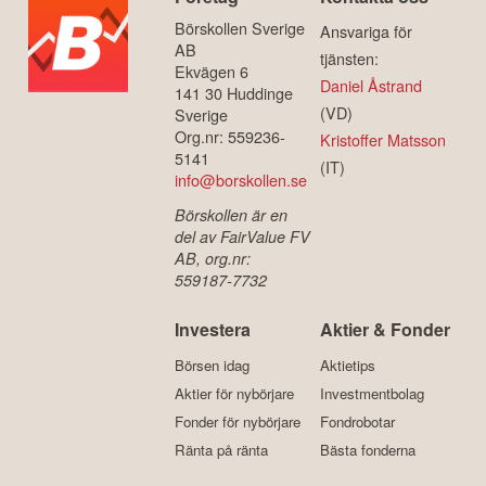
Börskollen Sverige
Ansvariga för
AB
tjänsten:
Ekvägen 6
Daniel Åstrand
141 30 Huddinge
(VD)
Sverige
Org.nr: 559236-
Kristoffer Matsson
5141
(IT)
info@borskollen.se
Börskollen är en
del av FairValue FV
AB, org.nr:
559187-7732
Investera
Aktier & Fonder
Börsen idag
Aktietips
Aktier för nybörjare
Investmentbolag
Fonder för nybörjare
Fondrobotar
Ränta på ränta
Bästa fonderna