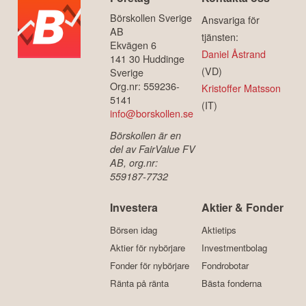
Börskollen Sverige
Ansvariga för
AB
tjänsten:
Ekvägen 6
Daniel Åstrand
141 30 Huddinge
(VD)
Sverige
Org.nr: 559236-
Kristoffer Matsson
5141
(IT)
info@borskollen.se
Börskollen är en
del av FairValue FV
AB, org.nr:
559187-7732
Investera
Aktier & Fonder
Börsen idag
Aktietips
Aktier för nybörjare
Investmentbolag
Fonder för nybörjare
Fondrobotar
Ränta på ränta
Bästa fonderna