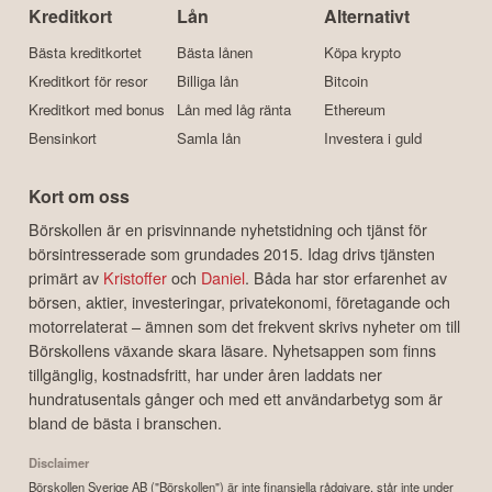
Kreditkort
Lån
Alternativt
Bästa kreditkortet
Bästa lånen
Köpa krypto
Kreditkort för resor
Billiga lån
Bitcoin
Kreditkort med bonus
Lån med låg ränta
Ethereum
Bensinkort
Samla lån
Investera i guld
Kort om oss
Börskollen är en prisvinnande nyhetstidning och tjänst för
börsintresserade som grundades 2015. Idag drivs tjänsten
primärt av
Kristoffer
och
Daniel
. Båda har stor erfarenhet av
börsen, aktier, investeringar, privatekonomi, företagande och
motorrelaterat – ämnen som det frekvent skrivs nyheter om till
Börskollens växande skara läsare. Nyhetsappen som finns
tillgänglig, kostnadsfritt, har under åren laddats ner
hundratusentals gånger och med ett användarbetyg som är
bland de bästa i branschen.
Disclaimer
Börskollen Sverige AB ("Börskollen") är inte finansiella rådgivare, står inte under