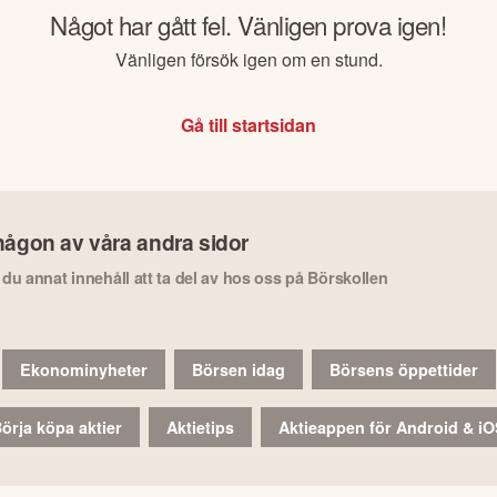
Något har gått fel. Vänligen prova igen!
Vänligen försök igen om en stund.
Gå till startsidan
någon av våra andra sidor
r du annat innehåll att ta del av hos oss på Börskollen
Ekonominyheter
Börsen idag
Börsens öppettider
örja köpa aktier
Aktietips
Aktieappen för Android & i