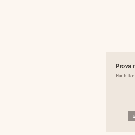
Prova 
Här hitta
B