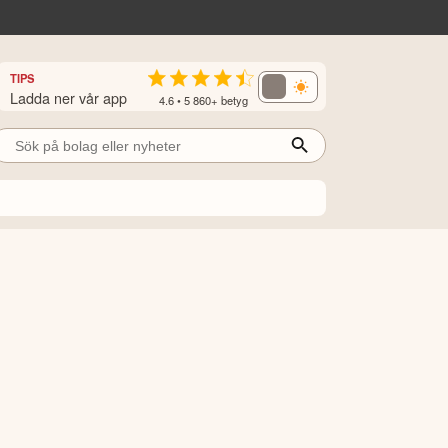
TIPS
Ladda ner vår app
4.6 • 5 860+ betyg