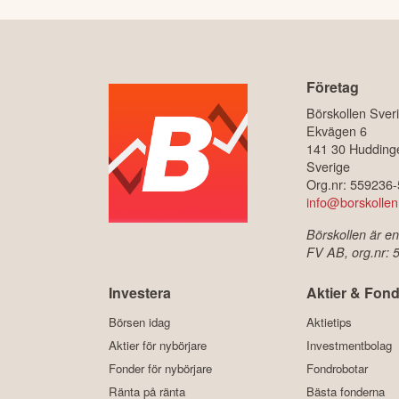
Företag
Börskollen Sver
Ekvägen 6
141 30 Hudding
Sverige
Org.nr: 559236
info@borskollen
Börskollen är en
FV AB, org.nr:
Investera
Aktier & Fond
Börsen idag
Aktietips
Aktier för nybörjare
Investmentbolag
Fonder för nybörjare
Fondrobotar
Ränta på ränta
Bästa fonderna