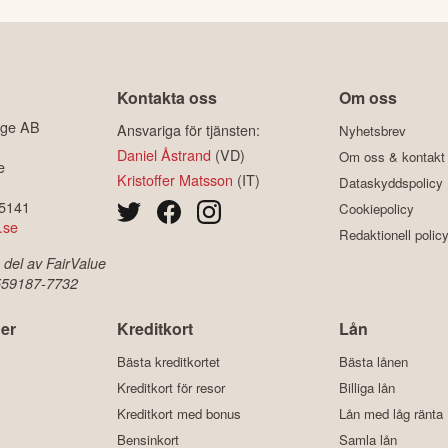
Kontakta oss
Om oss
ige AB
Ansvariga för tjänsten:
Nyhetsbrev
Daniel Åstrand
(VD)
Om oss & kontakt
e
Kristoffer Matsson
(IT)
Dataskyddspolicy
-5141
Cookiepolicy
.se
Redaktionell polic
 del av FairValue
 559187-7732
er
Kreditkort
Lån
Bästa kreditkortet
Bästa lånen
Kreditkort för resor
Billiga lån
Kreditkort med bonus
Lån med låg ränta
Bensinkort
Samla lån