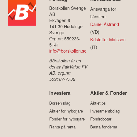
Börskollen Sverige
Ansvariga för
AB
tjänsten:
Ekvägen 6
Daniel Åstrand
141 30 Huddinge
(VD)
Sverige
Org.nr: 559236-
Kristoffer Matsson
5141
(IT)
info@borskollen.se
Börskollen är en
del av FairValue FV
AB, org.nr:
559187-7732
Investera
Aktier & Fonder
Börsen idag
Aktietips
Aktier för nybörjare
Investmentbolag
Fonder för nybörjare
Fondrobotar
Ränta på ränta
Bästa fonderna