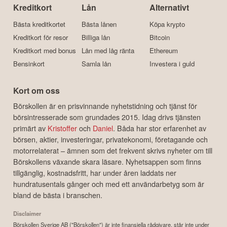
Kreditkort
Lån
Alternativt
Bästa kreditkortet
Bästa lånen
Köpa krypto
Kreditkort för resor
Billiga lån
Bitcoin
Kreditkort med bonus
Lån med låg ränta
Ethereum
Bensinkort
Samla lån
Investera i guld
Kort om oss
Börskollen är en prisvinnande nyhetstidning och tjänst för
börsintresserade som grundades 2015. Idag drivs tjänsten
primärt av
Kristoffer
och
Daniel
. Båda har stor erfarenhet av
börsen, aktier, investeringar, privatekonomi, företagande och
motorrelaterat – ämnen som det frekvent skrivs nyheter om till
Börskollens växande skara läsare. Nyhetsappen som finns
tillgänglig, kostnadsfritt, har under åren laddats ner
hundratusentals gånger och med ett användarbetyg som är
bland de bästa i branschen.
Disclaimer
Börskollen Sverige AB ("Börskollen") är inte finansiella rådgivare, står inte under