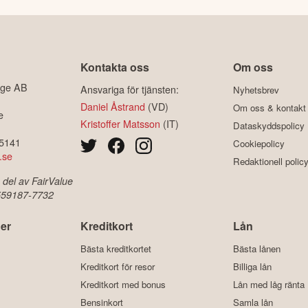
Kontakta oss
Om oss
ige AB
Ansvariga för tjänsten:
Nyhetsbrev
Daniel Åstrand
(VD)
Om oss & kontakt
e
Kristoffer Matsson
(IT)
Dataskyddspolicy
-5141
Cookiepolicy
.se
Redaktionell polic
 del av FairValue
 559187-7732
er
Kreditkort
Lån
Bästa kreditkortet
Bästa lånen
Kreditkort för resor
Billiga lån
Kreditkort med bonus
Lån med låg ränta
Bensinkort
Samla lån