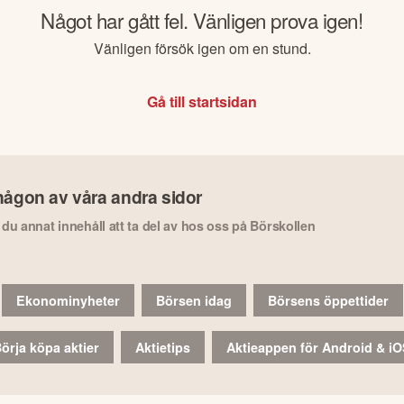
Något har gått fel. Vänligen prova igen!
Vänligen försök igen om en stund.
Gå till startsidan
någon av våra andra sidor
r du annat innehåll att ta del av hos oss på Börskollen
Ekonominyheter
Börsen idag
Börsens öppettider
örja köpa aktier
Aktietips
Aktieappen för Android & i