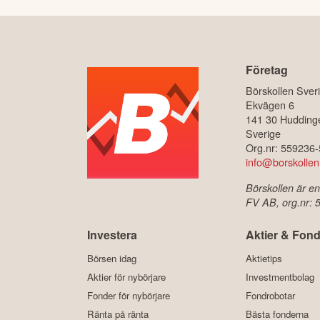
Företag
Börskollen Sver
Ekvägen 6
141 30 Hudding
Sverige
Org.nr: 559236
info@borskollen
Börskollen är en
FV AB, org.nr:
Investera
Aktier & Fond
Börsen idag
Aktietips
Aktier för nybörjare
Investmentbolag
Fonder för nybörjare
Fondrobotar
Ränta på ränta
Bästa fonderna