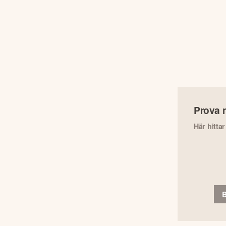
Prova 
Här hitta
B