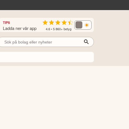
TIPS
Ladda ner vår app
4.6 • 5 860+ betyg