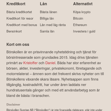
Kreditkort
Lån
Alternativt
Bästa kreditkortet
Bästa lånen
Köpa krypto
Kreditkort för resor
Billiga lån
Bitcoin
Kreditkort med bonus
Lån med låg ränta
Ethereum
Bensinkort
Samla lån
Investera i guld
Kort om oss
Börskollen är en prisvinnande nyhetstidning och tjänst för
börsintresserade som grundades 2015. Idag drivs tjänsten
primärt av
Kristoffer
och
Daniel
. Båda har stor erfarenhet av
börsen, aktier, investeringar, privatekonomi, företagande och
motorrelaterat – ämnen som det frekvent skrivs nyheter om till
Börskollens växande skara läsare. Nyhetsappen som finns
tillgänglig, kostnadsfritt, har under åren laddats ner
hundratusentals gånger och med ett användarbetyg som är
bland de bästa i branschen.
Disclaimer
Börskollen Sverige AB ("Börskollen") är inte finansiella rådgivare, står inte under