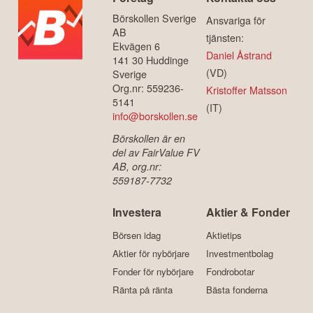
Börskollen Sverige
Ansvariga för
AB
tjänsten:
Ekvägen 6
Daniel Åstrand
141 30 Huddinge
(VD)
Sverige
Org.nr: 559236-
Kristoffer Matsson
5141
(IT)
info@borskollen.se
Börskollen är en
del av FairValue FV
AB, org.nr:
559187-7732
Investera
Aktier & Fonder
Börsen idag
Aktietips
Aktier för nybörjare
Investmentbolag
Fonder för nybörjare
Fondrobotar
Ränta på ränta
Bästa fonderna